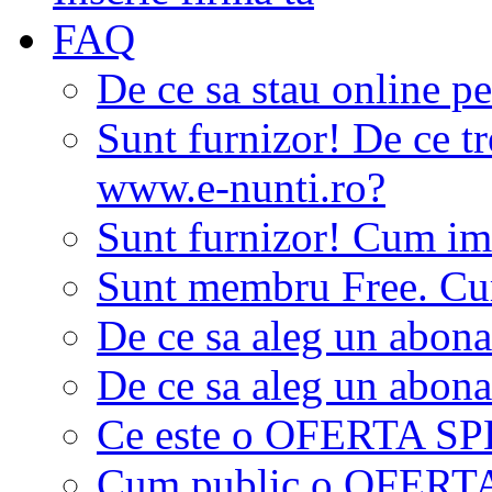
FAQ
De ce sa stau online p
Sunt furnizor! De ce tr
www.e-nunti.ro?
Sunt furnizor! Cum imi
Sunt membru Free. Cum
De ce sa aleg un abon
De ce sa aleg un abon
Ce este o OFERTA S
Cum public o OFER