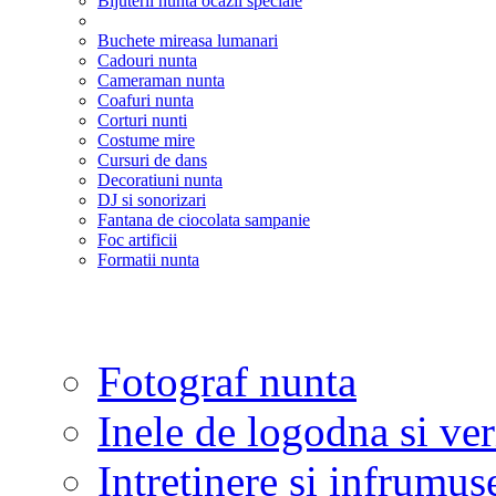
Bijuterii nunta ocazii speciale
Buchete mireasa lumanari
Cadouri nunta
Cameraman nunta
Coafuri nunta
Corturi nunti
Costume mire
Cursuri de dans
Decoratiuni nunta
DJ si sonorizari
Fantana de ciocolata sampanie
Foc artificii
Formatii nunta
Fotograf nunta
Inele de logodna si ve
Intretinere si infrumus