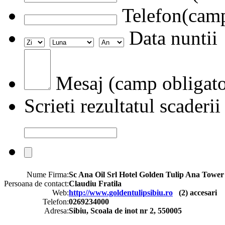
Telefon(camp
Data nuntii
Mesaj (camp obligato
Scrieti rezultatul scaderii
Nume Firma:
Sc Ana Oil Srl Hotel Golden Tulip Ana Tower
Persoana de contact:
Claudiu Fratila
Web:
http://www.goldentulipsibiu.ro
(
2
) accesari
Telefon:
0269234000
Adresa:
Sibiu, Scoala de inot nr 2, 550005