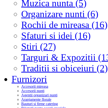
Muzica nunta (5)
Organizare nunti (6)
Rochii de mireasa (16)
Sfaturi si idei (16)
Stiri (27)
Targuri & Expozitii (1
Traditii si obiceiuri (2)
Furnizori
Accesorii mireasa
Accesorii nunti
Agentii organizari nunti
Aranjamente florale
Bauturi si firme catering