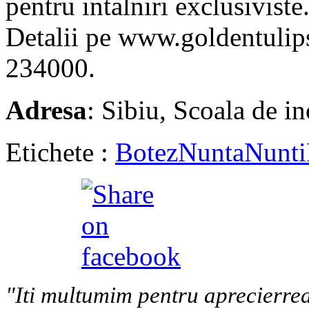
pentru intalniri exclusiviste
Detalii pe www.goldentulips
234000.
Adresa
: Sibiu, Scoala de i
Etichete :
Botez
Nunta
Nunti
"Iti multumim pentru aprecierrea