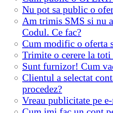
Nu pot sa public o ofer
Am trimis SMS si nu a
Codul. Ce fac?
Cum modific o oferta 
Trimite o cerere la tot
Sunt furnizor! Cum vad 
Clientul a selectat co
procedez?
Vreau publicitate pe e-
Cum imi fac un cont p