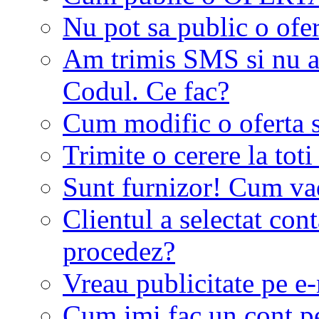
Nu pot sa public o ofer
Am trimis SMS si nu a
Codul. Ce fac?
Cum modific o oferta 
Trimite o cerere la tot
Sunt furnizor! Cum vad 
Clientul a selectat co
procedez?
Vreau publicitate pe e-
Cum imi fac un cont p