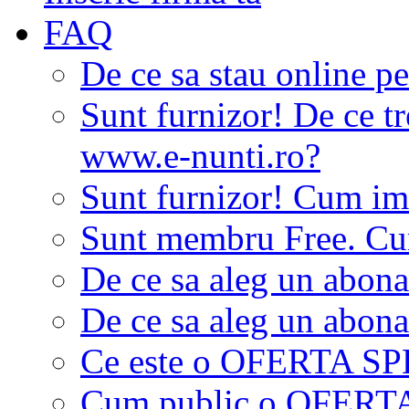
FAQ
De ce sa stau online p
Sunt furnizor! De ce tr
www.e-nunti.ro?
Sunt furnizor! Cum imi
Sunt membru Free. Cum
De ce sa aleg un abon
De ce sa aleg un abon
Ce este o OFERTA S
Cum public o OFER