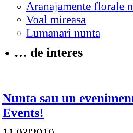
Aranajamente florale 
Voal mireasa
Lumanari nunta
… de interes
Nunta sau un eveniment
Events!
11|03|2010