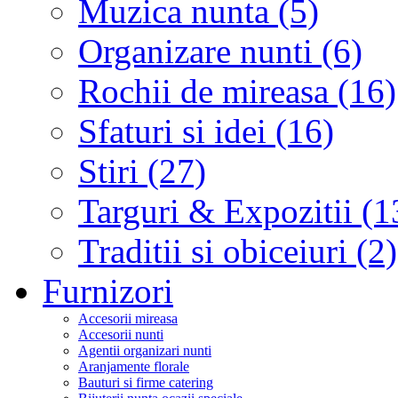
Muzica nunta (5)
Organizare nunti (6)
Rochii de mireasa (16)
Sfaturi si idei (16)
Stiri (27)
Targuri & Expozitii (1
Traditii si obiceiuri (2)
Furnizori
Accesorii mireasa
Accesorii nunti
Agentii organizari nunti
Aranjamente florale
Bauturi si firme catering