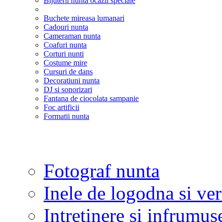
Bijuterii nunta ocazii speciale
Buchete mireasa lumanari
Cadouri nunta
Cameraman nunta
Coafuri nunta
Corturi nunti
Costume mire
Cursuri de dans
Decoratiuni nunta
DJ si sonorizari
Fantana de ciocolata sampanie
Foc artificii
Formatii nunta
Fotograf nunta
Inele de logodna si ve
Intretinere si infrumus