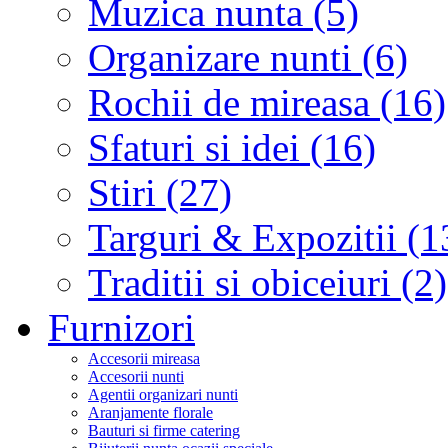
Muzica nunta (5)
Organizare nunti (6)
Rochii de mireasa (16)
Sfaturi si idei (16)
Stiri (27)
Targuri & Expozitii (1
Traditii si obiceiuri (2)
Furnizori
Accesorii mireasa
Accesorii nunti
Agentii organizari nunti
Aranjamente florale
Bauturi si firme catering