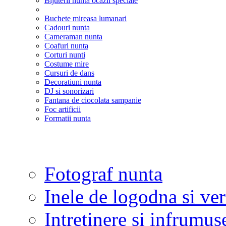
Bijuterii nunta ocazii speciale
Buchete mireasa lumanari
Cadouri nunta
Cameraman nunta
Coafuri nunta
Corturi nunti
Costume mire
Cursuri de dans
Decoratiuni nunta
DJ si sonorizari
Fantana de ciocolata sampanie
Foc artificii
Formatii nunta
Fotograf nunta
Inele de logodna si ve
Intretinere si infrumus