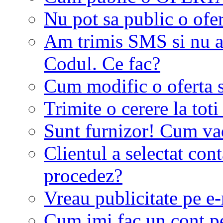
Nu pot sa public o ofer
Am trimis SMS si nu a
Codul. Ce fac?
Cum modific o oferta 
Trimite o cerere la tot
Sunt furnizor! Cum vad 
Clientul a selectat co
procedez?
Vreau publicitate pe e-
Cum imi fac un cont p