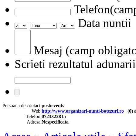
Telefon(camp
Data nuntii
Mesaj (camp obligato
Scrieti rezultatul adunarii
Persoana de contact:
poshevents
Web:
http://www.organizari-nunti-botezuri.ro
(
0
) 
Telefon:
0723322815
Adresa:
Nespecificata