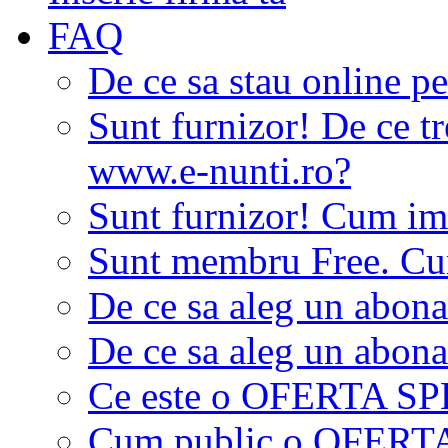
FAQ
De ce sa stau online p
Sunt furnizor! De ce tr
www.e-nunti.ro?
Sunt furnizor! Cum imi
Sunt membru Free. Cum
De ce sa aleg un abon
De ce sa aleg un abon
Ce este o OFERTA S
Cum public o OFER