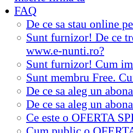
FAQ
De ce sa stau online p
Sunt furnizor! De ce tr
www.e-nunti.ro?
Sunt furnizor! Cum imi
Sunt membru Free. Cum
De ce sa aleg un abon
De ce sa aleg un abon
Ce este o OFERTA S
Cum public o OFER