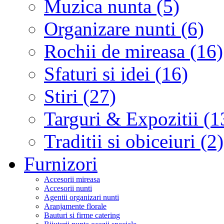
Muzica nunta (5)
Organizare nunti (6)
Rochii de mireasa (16)
Sfaturi si idei (16)
Stiri (27)
Targuri & Expozitii (1
Traditii si obiceiuri (2)
Furnizori
Accesorii mireasa
Accesorii nunti
Agentii organizari nunti
Aranjamente florale
Bauturi si firme catering