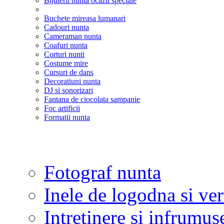
Bijuterii nunta ocazii speciale
Buchete mireasa lumanari
Cadouri nunta
Cameraman nunta
Coafuri nunta
Corturi nunti
Costume mire
Cursuri de dans
Decoratiuni nunta
DJ si sonorizari
Fantana de ciocolata sampanie
Foc artificii
Formatii nunta
Fotograf nunta
Inele de logodna si ve
Intretinere si infrumus