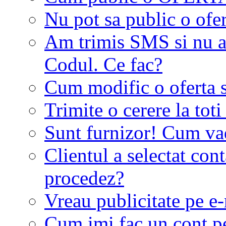
Nu pot sa public o ofer
Am trimis SMS si nu a
Codul. Ce fac?
Cum modific o oferta 
Trimite o cerere la tot
Sunt furnizor! Cum vad 
Clientul a selectat co
procedez?
Vreau publicitate pe e-
Cum imi fac un cont p