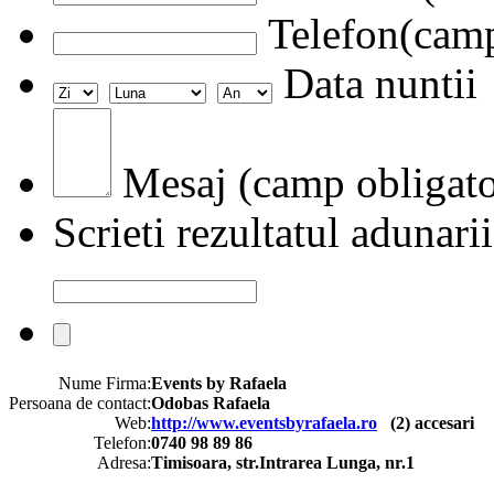
Telefon(camp
Data nuntii
Mesaj (camp obligato
Scrieti rezultatul adunarii
Nume Firma:
Events by Rafaela
Persoana de contact:
Odobas Rafaela
Web:
http://www.eventsbyrafaela.ro
(
2
) accesari
Telefon:
0740 98 89 86
Adresa:
Timisoara, str.Intrarea Lunga, nr.1