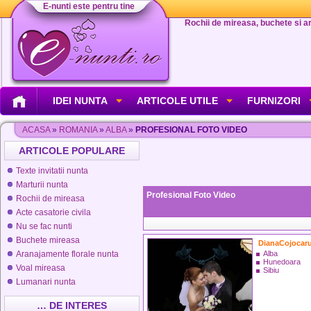
E-nunti este pentru tine
Rochii de mireasa, buchete si aran
IDEI NUNTA
ARTICOLE UTILE
FURNIZORI
ACASA
»
ROMANIA
»
ALBA
»
PROFESIONAL FOTO VIDEO
ARTICOLE POPULARE
Texte invitatii nunta
Marturii nunta
Profesional Foto Video
Rochii de mireasa
Acte casatorie civila
Nu se fac nunti
Buchete mireasa
DianaCojocar
Aranajamente florale nunta
Alba
Hunedoara
Voal mireasa
Sibiu
Lumanari nunta
… DE INTERES