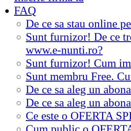
FAQ
De ce sa stau online p
Sunt furnizor! De ce tr
www.e-nunti.ro?
Sunt furnizor! Cum imi
Sunt membru Free. Cum
De ce sa aleg un abon
De ce sa aleg un abon
Ce este o OFERTA S
Cum public o OFER