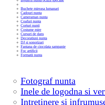
Bijuterii nunta ocazii speciale
Buchete mireasa lumanari
Cadouri nunta
Cameraman nunta
Coafuri nunta
Corturi nunti
Costume mire
Cursuri de dans
Decoratiuni nunta
DJ si sonorizari
Fantana de ciocolata sampanie
Foc artificii
Formatii nunta
Fotograf nunta
Inele de logodna si ve
Intretinere si infrumus