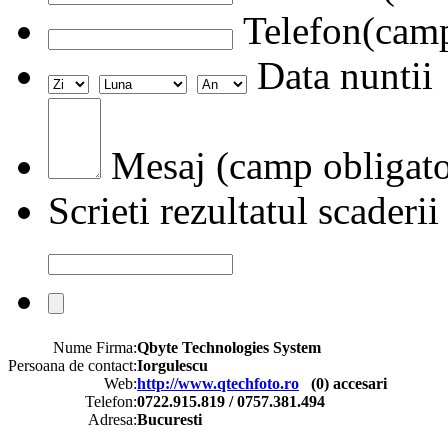
Telefon(camp
Data nuntii
Mesaj (camp obligato
Scrieti rezultatul scaderii
Nume Firma:
Qbyte Technologies System
Persoana de contact:
Iorgulescu
Web:
http://www.qtechfoto.ro
(
0
) accesari
Telefon:
0722.915.819 / 0757.381.494
Adresa:
Bucuresti