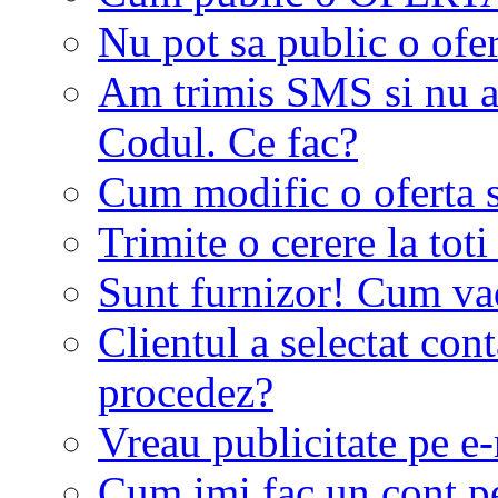
Nu pot sa public o ofer
Am trimis SMS si nu a
Codul. Ce fac?
Cum modific o oferta 
Trimite o cerere la tot
Sunt furnizor! Cum vad 
Clientul a selectat co
procedez?
Vreau publicitate pe e-
Cum imi fac un cont p