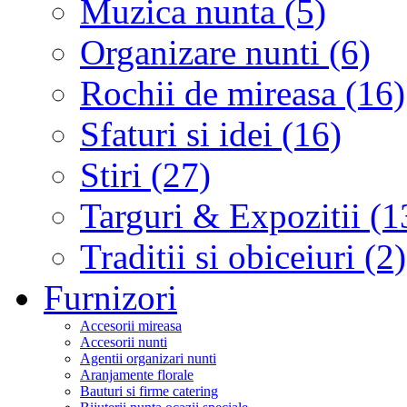
Muzica nunta (5)
Organizare nunti (6)
Rochii de mireasa (16)
Sfaturi si idei (16)
Stiri (27)
Targuri & Expozitii (1
Traditii si obiceiuri (2)
Furnizori
Accesorii mireasa
Accesorii nunti
Agentii organizari nunti
Aranjamente florale
Bauturi si firme catering