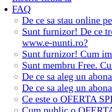
FAQ
De ce sa stau online p
Sunt furnizor! De ce tr
www.e-nunti.ro?
Sunt furnizor! Cum imi
Sunt membru Free. Cum
De ce sa aleg un abon
De ce sa aleg un abon
Ce este o OFERTA S
Cum public o OFER