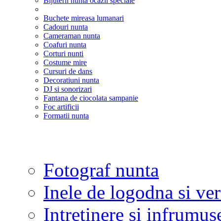
Bijuterii nunta ocazii speciale
Buchete mireasa lumanari
Cadouri nunta
Cameraman nunta
Coafuri nunta
Corturi nunti
Costume mire
Cursuri de dans
Decoratiuni nunta
DJ si sonorizari
Fantana de ciocolata sampanie
Foc artificii
Formatii nunta
Fotograf nunta
Inele de logodna si ve
Intretinere si infrumus