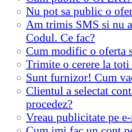
Nu pot sa public o ofer
Am trimis SMS si nu a
Codul. Ce fac?
Cum modific o oferta 
Trimite o cerere la tot
Sunt furnizor! Cum vad 
Clientul a selectat co
procedez?
Vreau publicitate pe e-
Cum imi fac un cont p