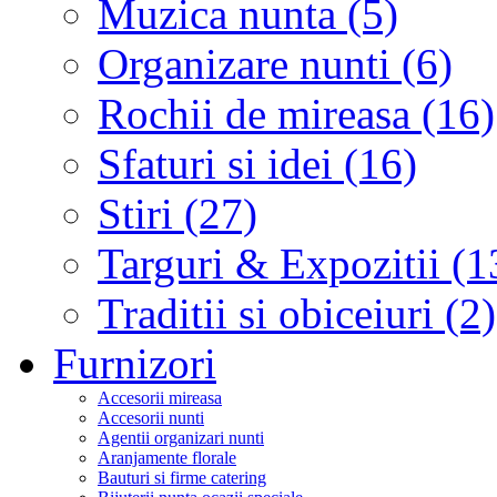
Muzica nunta (5)
Organizare nunti (6)
Rochii de mireasa (16)
Sfaturi si idei (16)
Stiri (27)
Targuri & Expozitii (1
Traditii si obiceiuri (2)
Furnizori
Accesorii mireasa
Accesorii nunti
Agentii organizari nunti
Aranjamente florale
Bauturi si firme catering