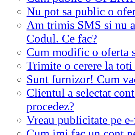
Nu pot sa public o ofer
Am trimis SMS si nu a
Codul. Ce fac?
Cum modific o oferta 
Trimite o cerere la tot
Sunt furnizor! Cum vad 
Clientul a selectat co
procedez?
Vreau publicitate pe e-
Cum imi fac un cont p