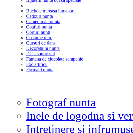
Bijuterii nunta ocazii speciale
Buchete mireasa lumanari
Cadouri nunta
Cameraman nunta
Coafuri nunta
Corturi nunti
Costume mire
Cursuri de dans
Decoratiuni nunta
DJ si sonorizari
Fantana de ciocolata sampanie
Foc artificii
Formatii nunta
Fotograf nunta
Inele de logodna si ve
Intretinere si infrumus