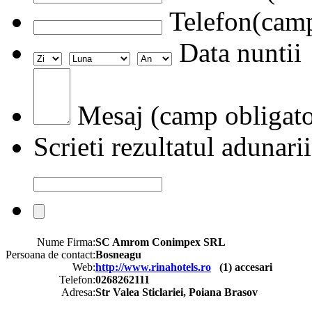
Telefon(camp
Data nuntii
Mesaj (camp obligato
Scrieti rezultatul adunarii
Nume Firma:
SC Amrom Conimpex SRL
Persoana de contact:
Bosneagu
Web:
http://www.rinahotels.ro
(
1
) accesari
Telefon:
0268262111
Adresa:
Str Valea Sticlariei, Poiana Brasov