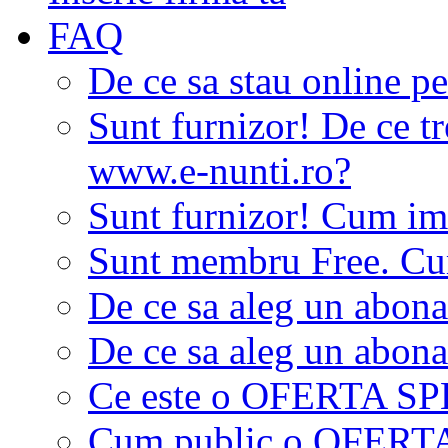
FAQ
De ce sa stau online p
Sunt furnizor! De ce tr
www.e-nunti.ro?
Sunt furnizor! Cum imi
Sunt membru Free. Cum
De ce sa aleg un abon
De ce sa aleg un abon
Ce este o OFERTA S
Cum public o OFER