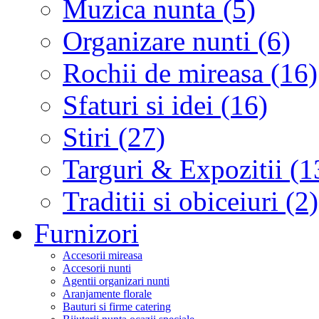
Muzica nunta (5)
Organizare nunti (6)
Rochii de mireasa (16)
Sfaturi si idei (16)
Stiri (27)
Targuri & Expozitii (1
Traditii si obiceiuri (2)
Furnizori
Accesorii mireasa
Accesorii nunti
Agentii organizari nunti
Aranjamente florale
Bauturi si firme catering