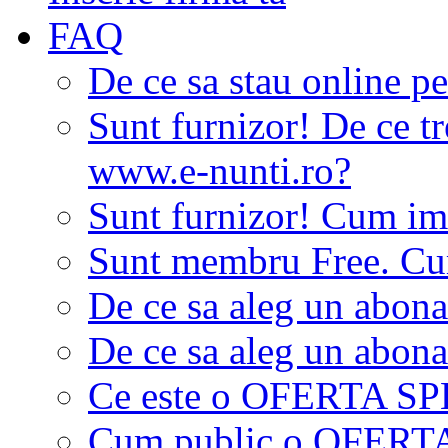
FAQ
De ce sa stau online p
Sunt furnizor! De ce tr
www.e-nunti.ro?
Sunt furnizor! Cum imi
Sunt membru Free. Cum
De ce sa aleg un abon
De ce sa aleg un abon
Ce este o OFERTA S
Cum public o OFER