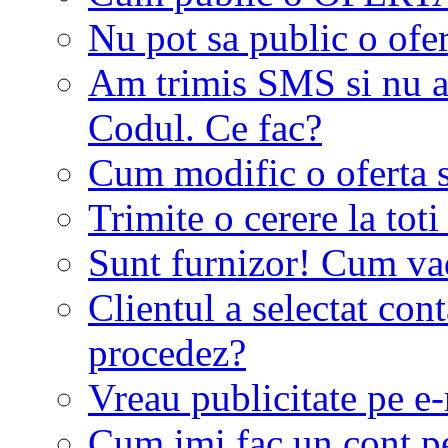
Nu pot sa public o ofer
Am trimis SMS si nu a
Codul. Ce fac?
Cum modific o oferta 
Trimite o cerere la tot
Sunt furnizor! Cum vad 
Clientul a selectat co
procedez?
Vreau publicitate pe e-
Cum imi fac un cont p