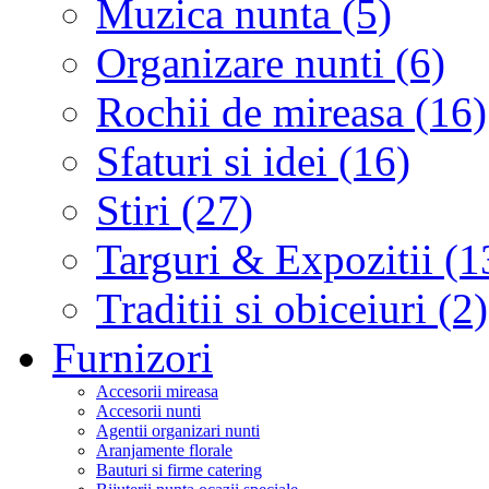
Muzica nunta (5)
Organizare nunti (6)
Rochii de mireasa (16)
Sfaturi si idei (16)
Stiri (27)
Targuri & Expozitii (1
Traditii si obiceiuri (2)
Furnizori
Accesorii mireasa
Accesorii nunti
Agentii organizari nunti
Aranjamente florale
Bauturi si firme catering