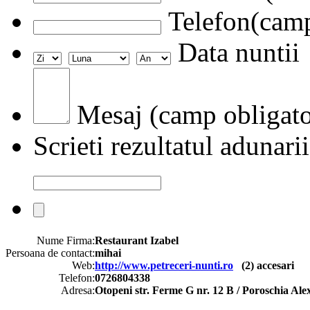
Telefon(camp
Data nuntii
Mesaj (camp obligato
Scrieti rezultatul adunarii
Nume Firma:
Restaurant Izabel
Persoana de contact:
mihai
Web:
http://www.petreceri-nunti.ro
(
2
) accesari
Telefon:
0726804338
Adresa:
Otopeni str. Ferme G nr. 12 B / Poroschia Al