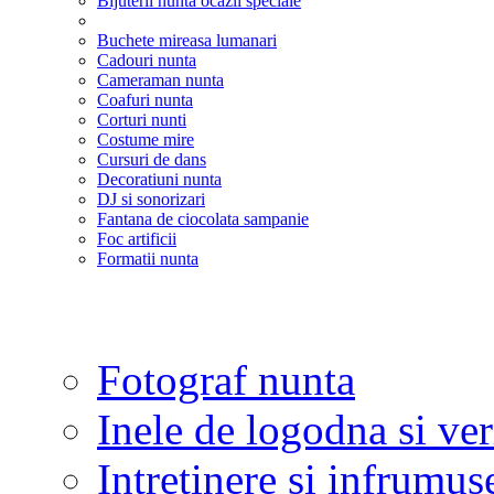
Bijuterii nunta ocazii speciale
Buchete mireasa lumanari
Cadouri nunta
Cameraman nunta
Coafuri nunta
Corturi nunti
Costume mire
Cursuri de dans
Decoratiuni nunta
DJ si sonorizari
Fantana de ciocolata sampanie
Foc artificii
Formatii nunta
Fotograf nunta
Inele de logodna si ve
Intretinere si infrumus