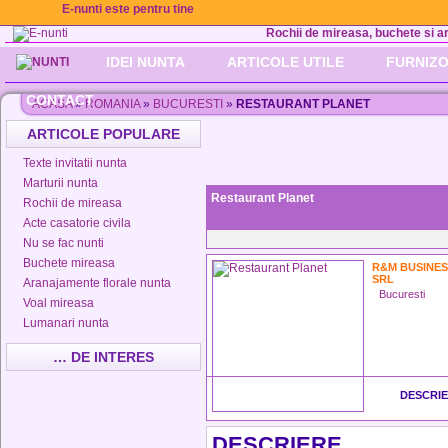
E-nunti este pentru tine
Rochii de mireasa, buchete si aran
IDEI NUNTA
ARTICOLE UTILE
FURNIZO
CONTACT
ACASA
»
ROMANIA
»
BUCURESTI
»
RESTAURANT PLANET
ARTICOLE POPULARE
Texte invitatii nunta
Marturii nunta
Restaurant Planet
Rochii de mireasa
Acte casatorie civila
Nu se fac nunti
Buchete mireasa
R&M BUSINE
SRL
Aranajamente florale nunta
Bucuresti
Voal mireasa
Lumanari nunta
… DE INTERES
DESCRI
DESCRIERE