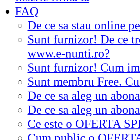
FAQ
De ce sa stau online p
Sunt furnizor! De ce tr
www.e-nunti.ro?
Sunt furnizor! Cum imi
Sunt membru Free. Cum
De ce sa aleg un abon
De ce sa aleg un abon
Ce este o OFERTA S
Cum public o OFER