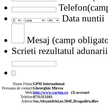
Telefon(camp
Data nuntii
Mesaj (camp obligato
Scrieti rezultatul adunarii
Nume Firma:
GPM International
Persoana de contact:
Gheorghiu Mircea
Web:
http://www.varjun.ro
(
3
) accesari
Telefon:
0731313103
Adresa:
Sos.Alexandriei,nr.584E,Bragadiru,ilfov