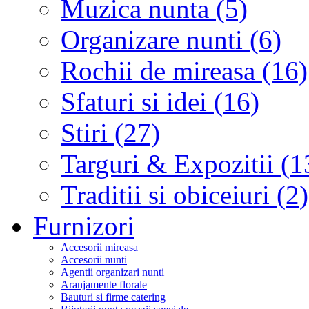
Muzica nunta (5)
Organizare nunti (6)
Rochii de mireasa (16)
Sfaturi si idei (16)
Stiri (27)
Targuri & Expozitii (1
Traditii si obiceiuri (2)
Furnizori
Accesorii mireasa
Accesorii nunti
Agentii organizari nunti
Aranjamente florale
Bauturi si firme catering