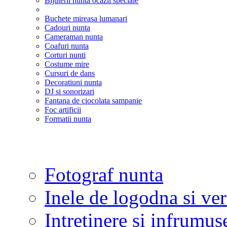
Bijuterii nunta ocazii speciale
Buchete mireasa lumanari
Cadouri nunta
Cameraman nunta
Coafuri nunta
Corturi nunti
Costume mire
Cursuri de dans
Decoratiuni nunta
DJ si sonorizari
Fantana de ciocolata sampanie
Foc artificii
Formatii nunta
Fotograf nunta
Inele de logodna si ve
Intretinere si infrumus