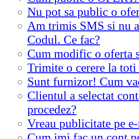
Nu pot sa public o ofer
Am trimis SMS si nu a
Codul. Ce fac?
Cum modific o oferta 
Trimite o cerere la tot
Sunt furnizor! Cum vad 
Clientul a selectat co
procedez?
Vreau publicitate pe e-
Cum imi fac un cont p