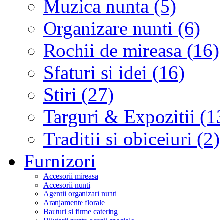
Muzica nunta (5)
Organizare nunti (6)
Rochii de mireasa (16)
Sfaturi si idei (16)
Stiri (27)
Targuri & Expozitii (1
Traditii si obiceiuri (2)
Furnizori
Accesorii mireasa
Accesorii nunti
Agentii organizari nunti
Aranjamente florale
Bauturi si firme catering