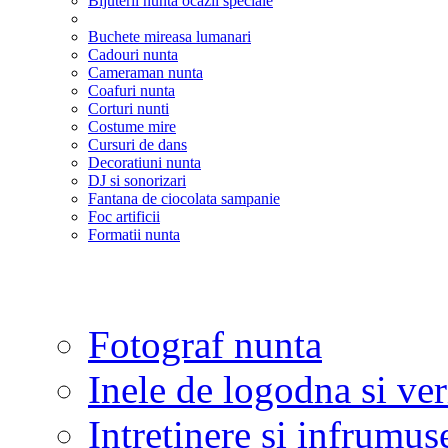
Bijuterii nunta ocazii speciale
Buchete mireasa lumanari
Cadouri nunta
Cameraman nunta
Coafuri nunta
Corturi nunti
Costume mire
Cursuri de dans
Decoratiuni nunta
DJ si sonorizari
Fantana de ciocolata sampanie
Foc artificii
Formatii nunta
Fotograf nunta
Inele de logodna si ve
Intretinere si infrumus