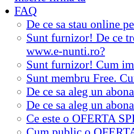
FAQ
De ce sa stau online p
Sunt furnizor! De ce tr
www.e-nunti.ro?
Sunt furnizor! Cum imi
Sunt membru Free. Cum
De ce sa aleg un abon
De ce sa aleg un abon
Ce este o OFERTA S
Cum public o OFER