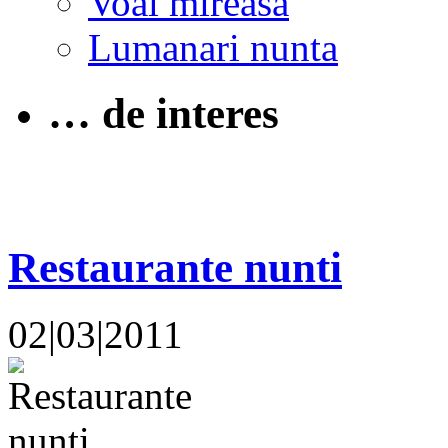
Voal mireasa
Lumanari nunta
… de interes
Restaurante nunti
02|03|2011