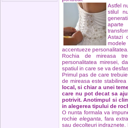
Astfel n
stilul 
generat
aparte 
transfor
Astazi 
modele 
accentueze personalitatea
Rochia de mireasa tr
personalitatea miresei, d
spatiul in care se va desf
Primul pas de care trebui
de mireasa este stabilirea 
local, si chiar a unei tem
care nu pot decat sa aj
potrivit. Anotimpul si cl
in alegerea tipului de roc
O nunta formala va impu
rochie
eleganta
, fara ext
sau decolteuri indraznete. 