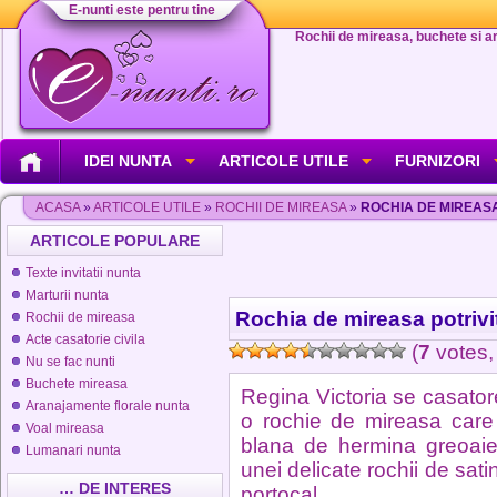
E-nunti este pentru tine
Rochii de mireasa, buchete si aran
IDEI NUNTA
ARTICOLE UTILE
FURNIZORI
ACASA
»
ARTICOLE UTILE
»
ROCHII DE MIREASA
»
ROCHIA DE MIREASA
ARTICOLE POPULARE
Texte invitatii nunta
Marturii nunta
Rochia de mireasa potrivi
Rochii de mireasa
Acte casatorie civila
(
7
votes,
Nu se fac nunti
Buchete mireasa
Regina Victoria se casatore
Aranajamente florale nunta
o rochie de mireasa care 
Voal mireasa
blana de hermina greoaie 
Lumanari nunta
unei delicate rochii de sat
… DE INTERES
portocal.