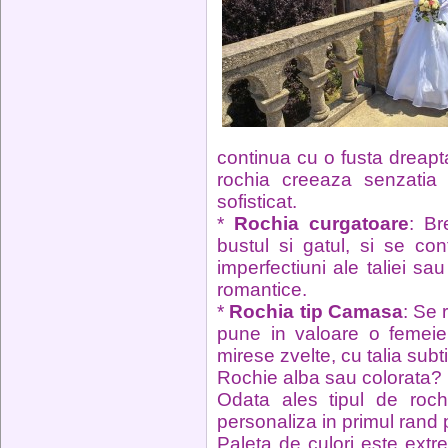
continua cu o fusta dreapt
rochia creeaza senzatia
sofisticat.
*
Rochia curgatoare
: Br
bustul si gatul, si se co
imperfectiuni ale taliei sa
romantice.
*
Rochia tip Camasa
: Se 
pune in valoare o femeie
mirese zvelte, cu talia subti
Rochie alba sau colorata?
Odata ales tipul de roch
personaliza in primul rand 
Paleta de culori este extr