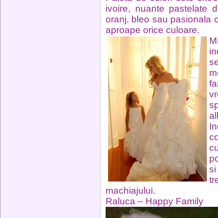
ivoire, nuante pastelate de
oranj, bleo sau pasionala c
aproape orice culoare.
Mi
in
s
me
fa
v
s
al
In
c
c
po
si
t
machiajului.
Raluca – Happy Family