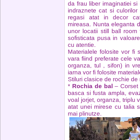
da frau liber imaginatiei si 
indraznete cat si culorilo
regasi atat in decor c
mireasa. Nunta eleganta d
unor locatii still ball ro
sofisticata pusa in valoare 
cu atentie.
Materialele folosite vor fi 
vara fiind preferate cele va
organza, tul , sifon) in 
iarna vor fi folosite materia
Stiluri clasice de rochie de
*
Rochia de bal
– Corset 
basca si fusta ampla, evaz
voal jorjet, organza, triplu
atat unei mirese cu talia s
mai plinutze.