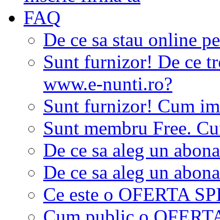
FAQ
De ce sa stau online p
Sunt furnizor! De ce tr
www.e-nunti.ro?
Sunt furnizor! Cum imi
Sunt membru Free. Cum
De ce sa aleg un abon
De ce sa aleg un abon
Ce este o OFERTA S
Cum public o OFER