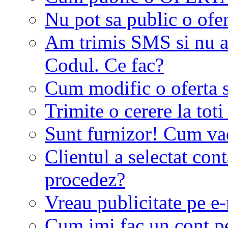
Nu pot sa public o ofer
Am trimis SMS si nu a
Codul. Ce fac?
Cum modific o oferta 
Trimite o cerere la tot
Sunt furnizor! Cum vad 
Clientul a selectat co
procedez?
Vreau publicitate pe e-
Cum imi fac un cont p