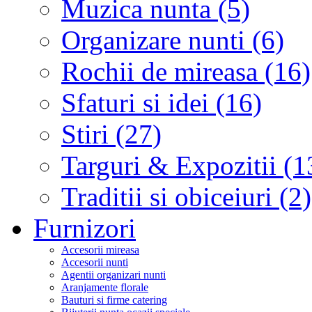
Muzica nunta (5)
Organizare nunti (6)
Rochii de mireasa (16)
Sfaturi si idei (16)
Stiri (27)
Targuri & Expozitii (1
Traditii si obiceiuri (2)
Furnizori
Accesorii mireasa
Accesorii nunti
Agentii organizari nunti
Aranjamente florale
Bauturi si firme catering