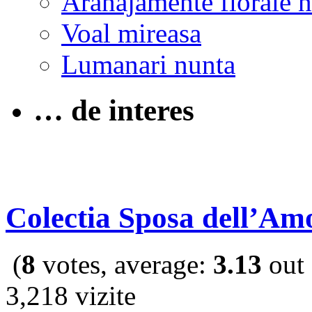
Aranajamente florale 
Voal mireasa
Lumanari nunta
… de interes
Colectia Sposa dell’Am
(
8
votes, average:
3.13
out 
3,218 vizite