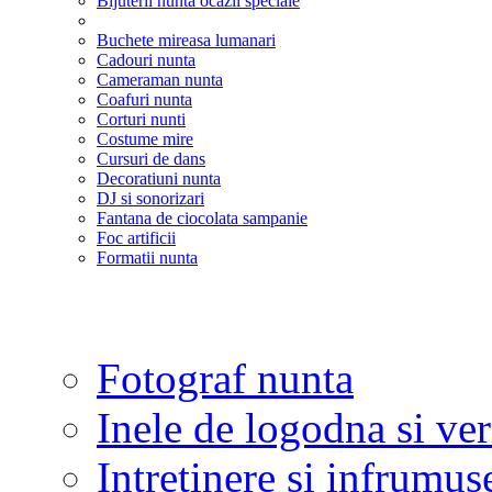
Bijuterii nunta ocazii speciale
Buchete mireasa lumanari
Cadouri nunta
Cameraman nunta
Coafuri nunta
Corturi nunti
Costume mire
Cursuri de dans
Decoratiuni nunta
DJ si sonorizari
Fantana de ciocolata sampanie
Foc artificii
Formatii nunta
Fotograf nunta
Inele de logodna si ve
Intretinere si infrumus