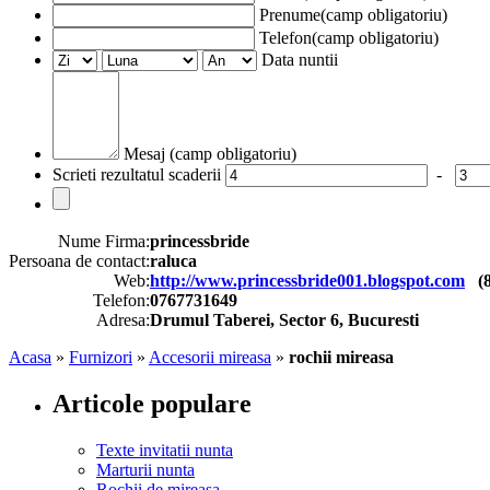
Prenume(camp obligatoriu)
Telefon(camp obligatoriu)
Data nuntii
Mesaj (camp obligatoriu)
Scrieti rezultatul scaderii
-
Nume Firma:
princessbride
Persoana de contact:
raluca
Web:
http://www.princessbride001.blogspot.com
(
Telefon:
0767731649
Adresa:
Drumul Taberei, Sector 6, Bucuresti
Acasa
»
Furnizori
»
Accesorii mireasa
»
rochii mireasa
Articole populare
Texte invitatii nunta
Marturii nunta
Rochii de mireasa