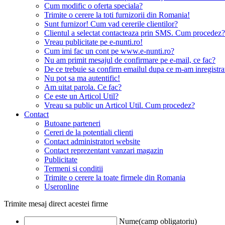
Cum modific o oferta speciala?
Trimite o cerere la toti furnizorii din Romania!
Sunt furnizor! Cum vad cererile clientilor?
Clientul a selectat contacteaza prin SMS. Cum procedez?
Vreau publicitate pe e-nunti.ro!
Cum imi fac un cont pe www.e-nunti.ro?
Nu am primit mesajul de confirmare pe e-mail, ce fac?
De ce trebuie sa confirm emailul dupa ce m-am inregistra
Nu pot sa ma autentific!
Am uitat parola. Ce fac?
Ce este un Articol Util?
Vreau sa public un Articol Util. Cum procedez?
Contact
Butoane parteneri
Cereri de la potentiali clienti
Contact administratori website
Contact reprezentant vanzari magazin
Publicitate
Termeni si conditii
Trimite o cerere la toate firmele din Romania
Useronline
Trimite mesaj direct acestei firme
Nume(camp obligatoriu)