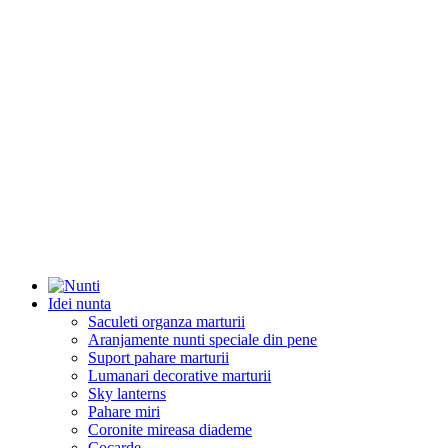
Idei nunta
Saculeti organza marturii
Aranjamente nunti speciale din pene
Suport pahare marturii
Lumanari decorative marturii
Sky lanterns
Pahare miri
Coronite mireasa diademe
Cocarde