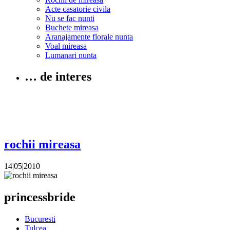
Acte casatorie civila
Nu se fac nunti
Buchete mireasa
Aranajamente florale nunta
Voal mireasa
Lumanari nunta
… de interes
rochii mireasa
14|05|2010
princessbride
Bucuresti
Tulcea