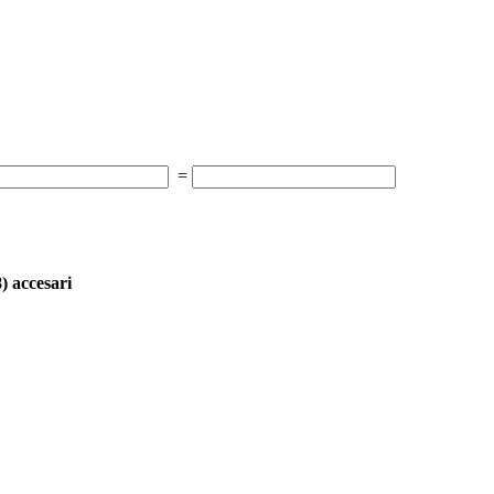
=
8
) accesari