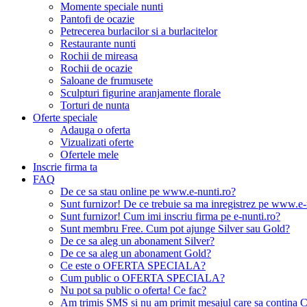
Momente speciale nunti
Pantofi de ocazie
Petrecerea burlacilor si a burlacitelor
Restaurante nunti
Rochii de mireasa
Rochii de ocazie
Saloane de frumusete
Sculpturi figurine aranjamente florale
Torturi de nunta
Oferte speciale
Adauga o oferta
Vizualizati oferte
Ofertele mele
Inscrie firma ta
FAQ
De ce sa stau online pe www.e-nunti.ro?
Sunt furnizor! De ce trebuie sa ma inregistrez pe www.e-
Sunt furnizor! Cum imi inscriu firma pe e-nunti.ro?
Sunt membru Free. Cum pot ajunge Silver sau Gold?
De ce sa aleg un abonament Silver?
De ce sa aleg un abonament Gold?
Ce este o OFERTA SPECIALA?
Cum public o OFERTA SPECIALA?
Nu pot sa public o oferta! Ce fac?
Am trimis SMS si nu am primit mesajul care sa contina C