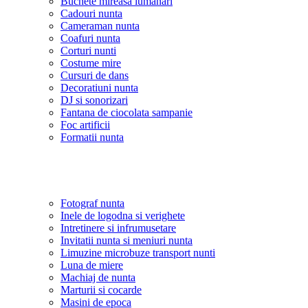
Buchete mireasa lumanari
Cadouri nunta
Cameraman nunta
Coafuri nunta
Corturi nunti
Costume mire
Cursuri de dans
Decoratiuni nunta
DJ si sonorizari
Fantana de ciocolata sampanie
Foc artificii
Formatii nunta
Fotograf nunta
Inele de logodna si verighete
Intretinere si infrumusetare
Invitatii nunta si meniuri nunta
Limuzine microbuze transport nunti
Luna de miere
Machiaj de nunta
Marturii si cocarde
Masini de epoca