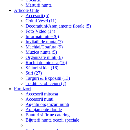
Marturii nunta
Articole Utile
Accesorii (5)
Coltul Vesel (11)
Decoratiuni/Aranjamente florale (5)
Foto-Video (14)
Informatii utile (6)
Invitatii de nunta (7)
Machiaj/Coafura (9)
Muzica nunta (5)
Organizare nunti (6)
Rochii de mireasa (16)
Sfaturi si idei (16)
Stiri (27)
Targuri & Expozitii (13)
Traditii si obiceiuri (2)
Furnizori
Accesorii mireasa
Accesorii nunti
Agentii organizari nunti
Aranjamente florale
Bauturi si firme catering
Bijuterii nunta ocazii speciale