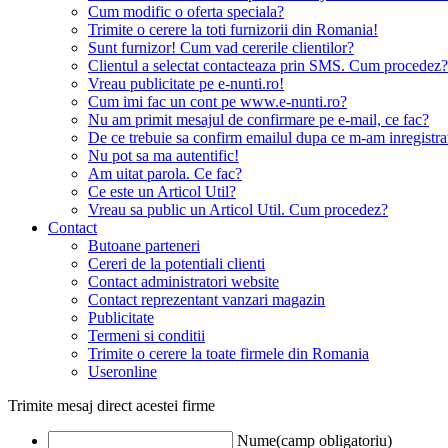
Cum modific o oferta speciala?
Trimite o cerere la toti furnizorii din Romania!
Sunt furnizor! Cum vad cererile clientilor?
Clientul a selectat contacteaza prin SMS. Cum procedez?
Vreau publicitate pe e-nunti.ro!
Cum imi fac un cont pe www.e-nunti.ro?
Nu am primit mesajul de confirmare pe e-mail, ce fac?
De ce trebuie sa confirm emailul dupa ce m-am inregistra
Nu pot sa ma autentific!
Am uitat parola. Ce fac?
Ce este un Articol Util?
Vreau sa public un Articol Util. Cum procedez?
Contact
Butoane parteneri
Cereri de la potentiali clienti
Contact administratori website
Contact reprezentant vanzari magazin
Publicitate
Termeni si conditii
Trimite o cerere la toate firmele din Romania
Useronline
Trimite mesaj direct acestei firme
Nume(camp obligatoriu)