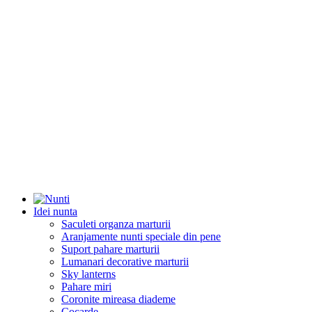
Idei nunta
Saculeti organza marturii
Aranjamente nunti speciale din pene
Suport pahare marturii
Lumanari decorative marturii
Sky lanterns
Pahare miri
Coronite mireasa diademe
Cocarde