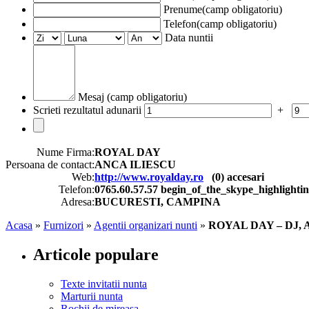
Prenume(camp obligatoriu)
Telefon(camp obligatoriu)
Data nuntii
Mesaj (camp obligatoriu)
Scrieti rezultatul adunarii
+
Nume Firma:
ROYAL DAY
Persoana de contact:
ANCA ILIESCU
Web:
http://www.royalday.ro
(
0
) accesari
Telefon:
0765.60.57.57 begin_of_the_skype_highli
Adresa:
BUCURESTI, CAMPINA
Acasa
»
Furnizori
»
Agentii organizari nunti
»
ROYAL DAY – DJ
Articole populare
Texte invitatii nunta
Marturii nunta
Rochii de mireasa