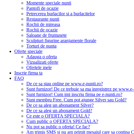
Momente speciale nunti
Pantofi de ocazie
Petrecerea burlacilor si a burlacitelor
Restaurante nunti
Rochii de mireasa
Rochii de ocazie
Saloane de frumusete
Sculpturi figurine aranjamente florale
Torturi de nunta
Oferte speciale
Adauga o oferta
Vizualizati oferte
Ofertele mele
Inscrie firma ta
FAQ
De ce sa stau online pe www.e-nunti.ro?
Sunt furnizor! De ce trebuie sa ma inregistrez pe www.e-
Sunt furnizor! Cum imi inscriu firma pe e-nunti.ro?
Sunt membru Free. Cum pot ajunge Silver sau Gold?
De ce sa aleg un abonament Silver?
De ce sa aleg un abonament Gold?
Ce este o OFERTA SPECIALA?
Cum public o OFERTA SPECIALA?
Nu pot sa public o oferta! Ce fac?
Am trimis SMS si nu am primit mesajul care sa contina C