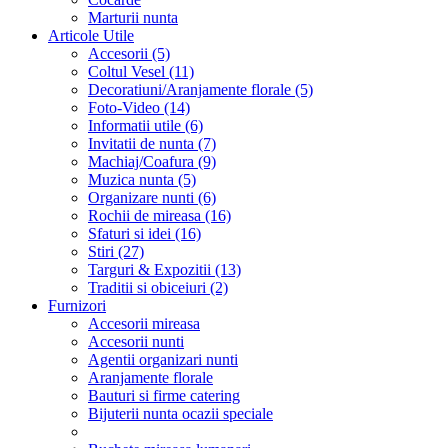
Marturii nunta
Articole Utile
Accesorii (5)
Coltul Vesel (11)
Decoratiuni/Aranjamente florale (5)
Foto-Video (14)
Informatii utile (6)
Invitatii de nunta (7)
Machiaj/Coafura (9)
Muzica nunta (5)
Organizare nunti (6)
Rochii de mireasa (16)
Sfaturi si idei (16)
Stiri (27)
Targuri & Expozitii (13)
Traditii si obiceiuri (2)
Furnizori
Accesorii mireasa
Accesorii nunti
Agentii organizari nunti
Aranjamente florale
Bauturi si firme catering
Bijuterii nunta ocazii speciale