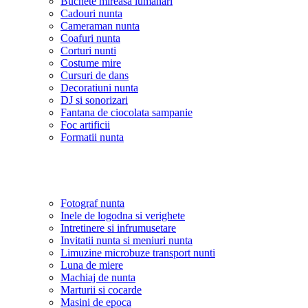
Buchete mireasa lumanari
Cadouri nunta
Cameraman nunta
Coafuri nunta
Corturi nunti
Costume mire
Cursuri de dans
Decoratiuni nunta
DJ si sonorizari
Fantana de ciocolata sampanie
Foc artificii
Formatii nunta
Fotograf nunta
Inele de logodna si verighete
Intretinere si infrumusetare
Invitatii nunta si meniuri nunta
Limuzine microbuze transport nunti
Luna de miere
Machiaj de nunta
Marturii si cocarde
Masini de epoca