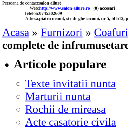
Persoana de contact:
salon allure
Web:
http://www.salon-allure.ro
(
0
) accesari
Telefon:
0745302609
Adresa:
piatra neamt, str dr ghe iacomi, nr 5, bl h12, 
Acasa
»
Furnizori
»
Coafuri
complete de infrumusetar
Articole populare
Texte invitatii nunta
Marturii nunta
Rochii de mireasa
Acte casatorie civila