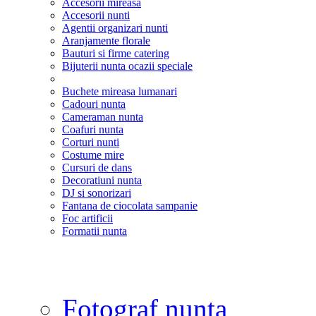
Accesorii mireasa
Accesorii nunti
Agentii organizari nunti
Aranjamente florale
Bauturi si firme catering
Bijuterii nunta ocazii speciale
Buchete mireasa lumanari
Cadouri nunta
Cameraman nunta
Coafuri nunta
Corturi nunti
Costume mire
Cursuri de dans
Decoratiuni nunta
DJ si sonorizari
Fantana de ciocolata sampanie
Foc artificii
Formatii nunta
Fotograf nunta