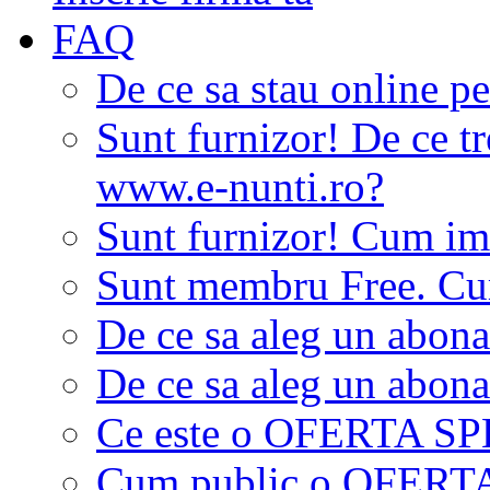
FAQ
De ce sa stau online p
Sunt furnizor! De ce tr
www.e-nunti.ro?
Sunt furnizor! Cum imi
Sunt membru Free. Cum
De ce sa aleg un abon
De ce sa aleg un abon
Ce este o OFERTA S
Cum public o OFER