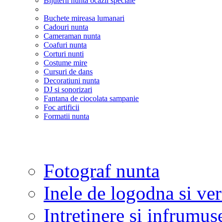
Bijuterii nunta ocazii speciale
Buchete mireasa lumanari
Cadouri nunta
Cameraman nunta
Coafuri nunta
Corturi nunti
Costume mire
Cursuri de dans
Decoratiuni nunta
DJ si sonorizari
Fantana de ciocolata sampanie
Foc artificii
Formatii nunta
Fotograf nunta
Inele de logodna si ve
Intretinere si infrumus