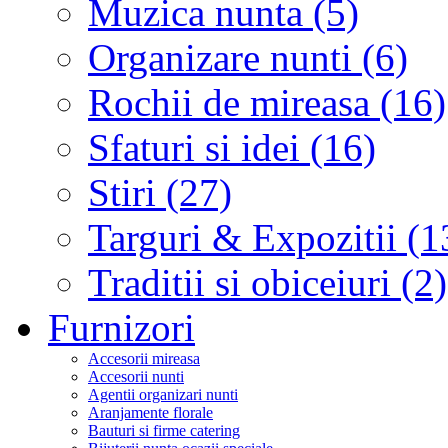
Muzica nunta (5)
Organizare nunti (6)
Rochii de mireasa (16)
Sfaturi si idei (16)
Stiri (27)
Targuri & Expozitii (1
Traditii si obiceiuri (2)
Furnizori
Accesorii mireasa
Accesorii nunti
Agentii organizari nunti
Aranjamente florale
Bauturi si firme catering