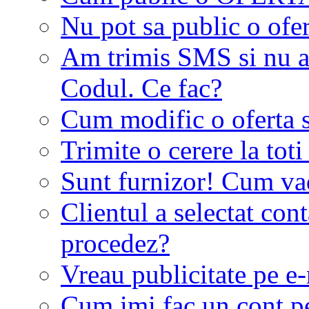
Nu pot sa public o ofer
Am trimis SMS si nu a
Codul. Ce fac?
Cum modific o oferta 
Trimite o cerere la tot
Sunt furnizor! Cum vad 
Clientul a selectat co
procedez?
Vreau publicitate pe e-
Cum imi fac un cont p