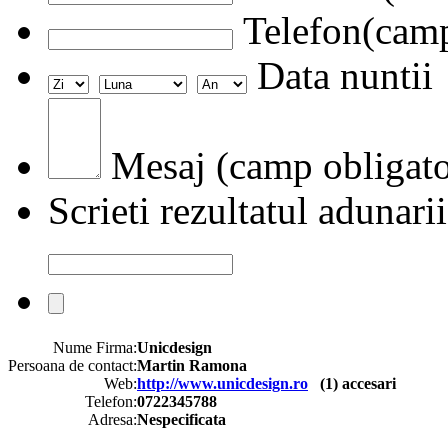
Telefon(camp
Data nuntii
Mesaj (camp obligato
Scrieti rezultatul adunarii
Nume Firma:
Unicdesign
Persoana de contact:
Martin Ramona
Web:
http://www.unicdesign.ro
(
1
) accesari
Telefon:
0722345788
Adresa:
Nespecificata