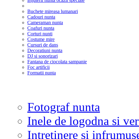
Bijuterii nunta ocazii speciale
Buchete mireasa lumanari
Cadouri nunta
Cameraman nunta
Coafuri nunta
Corturi nunti
Costume mire
Cursuri de dans
Decoratiuni nunta
DJ si sonorizari
Fantana de ciocolata sampanie
Foc artificii
Formatii nunta
Fotograf nunta
Inele de logodna si ve
Intretinere si infrumus