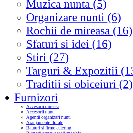
Muzica nunta (5)
Organizare nunti (6)
Rochii de mireasa (16)
Sfaturi si idei (16)
Stiri (27)
Targuri & Expozitii (1
Traditii si obiceiuri (2)
Furnizori
Accesorii mireasa
Accesorii nunti
Agentii organizari nunti
Aranjamente florale
Bauturi si firme catering