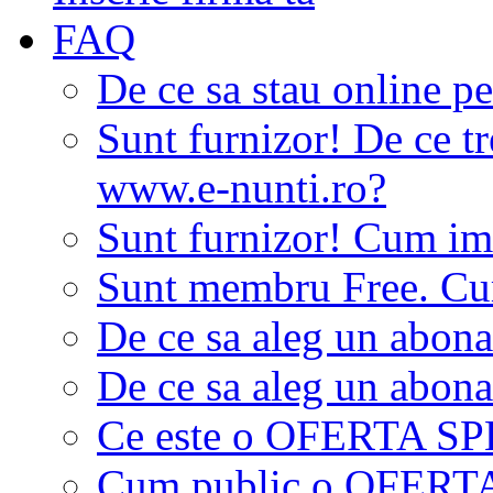
FAQ
De ce sa stau online p
Sunt furnizor! De ce tr
www.e-nunti.ro?
Sunt furnizor! Cum imi
Sunt membru Free. Cum
De ce sa aleg un abon
De ce sa aleg un abon
Ce este o OFERTA S
Cum public o OFER