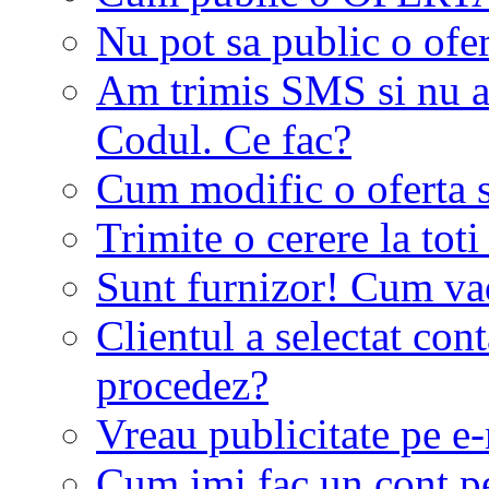
Nu pot sa public o ofer
Am trimis SMS si nu a
Codul. Ce fac?
Cum modific o oferta 
Trimite o cerere la tot
Sunt furnizor! Cum vad 
Clientul a selectat co
procedez?
Vreau publicitate pe e-
Cum imi fac un cont p