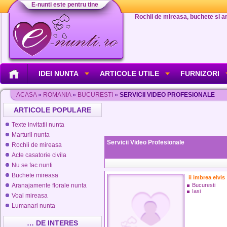
E-nunti este pentru tine
Rochii de mireasa, buchete si aran
IDEI NUNTA
ARTICOLE UTILE
FURNIZORI
ACASA
»
ROMANIA
»
BUCURESTI
»
SERVICII VIDEO PROFESIONALE
ARTICOLE POPULARE
Texte invitatii nunta
Marturii nunta
Servicii Video Profesionale
Rochii de mireasa
Acte casatorie civila
Nu se fac nunti
Buchete mireasa
ii imbrea elvis
Aranajamente florale nunta
Bucuresti
Iasi
Voal mireasa
Lumanari nunta
… DE INTERES