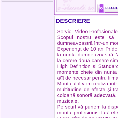
DESCRI
DESCRIERE
Servicii Video Profesionale
Scopul nostru este să 
dumneavoastră într-un mod
Experienţa de 10 ani în do
la nunta dumneavoastră. 
la cerere două camere simu
High Definition și Standard
momente cheie din nunta
atît de necesar pentru film
Montajul îl vom realiza înt
multitudine de efecte şi tr
coloană sonoră adecvată, 
muzicale.
Pe scurt vă punem la dispo
montaj profesionist fără ef