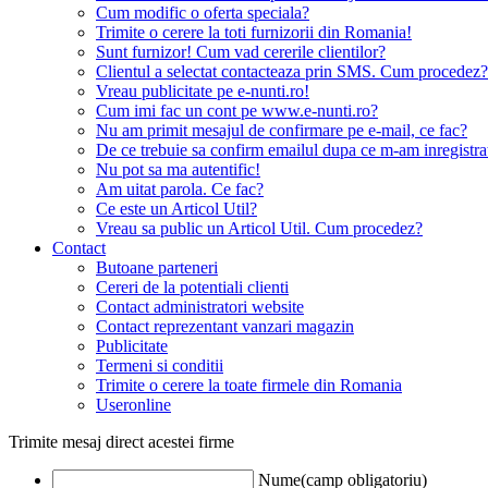
Cum modific o oferta speciala?
Trimite o cerere la toti furnizorii din Romania!
Sunt furnizor! Cum vad cererile clientilor?
Clientul a selectat contacteaza prin SMS. Cum procedez?
Vreau publicitate pe e-nunti.ro!
Cum imi fac un cont pe www.e-nunti.ro?
Nu am primit mesajul de confirmare pe e-mail, ce fac?
De ce trebuie sa confirm emailul dupa ce m-am inregistra
Nu pot sa ma autentific!
Am uitat parola. Ce fac?
Ce este un Articol Util?
Vreau sa public un Articol Util. Cum procedez?
Contact
Butoane parteneri
Cereri de la potentiali clienti
Contact administratori website
Contact reprezentant vanzari magazin
Publicitate
Termeni si conditii
Trimite o cerere la toate firmele din Romania
Useronline
Trimite mesaj direct acestei firme
Nume(camp obligatoriu)