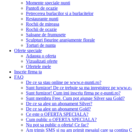
Momente speciale nunti
Pantofi de ocazie
Petrecerea burlacilor si a burlacitelor
Restaurante nunti
Rochii de mireasa
Rochii de ocazie
Saloane de frumusete
Sculpturi figurine aranjamente florale
Torturi de nunta
Oferte speciale
Adauga o oferta
Vizualizati oferte
Ofertele mele
Inscrie firma ta
FAQ
De ce sa stau online pe www.e-nunti.ro?
Sunt furnizor! De ce trebuie sa ma inregistrez pe www.e-
Sunt furnizor! Cum imi inscriu firma pe e-nunti.ro?
Sunt membru Free. Cum pot ajunge Silver sau Gold?
De ce sa aleg un abonament Silver?
De ce sa aleg un abonament Gold?
Ce este o OFERTA SPECIALA?
Cum public o OFERTA SPECIALA?
Nu pot sa public o oferta! Ce fac?
Am trimis SMS si nu am primit mesajul care sa contina C