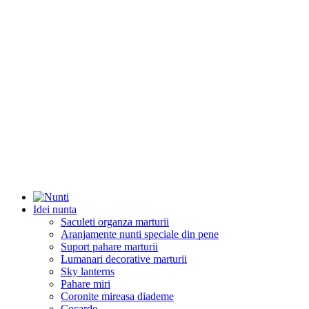
Idei nunta
Saculeti organza marturii
Aranjamente nunti speciale din pene
Suport pahare marturii
Lumanari decorative marturii
Sky lanterns
Pahare miri
Coronite mireasa diademe
Cocarde