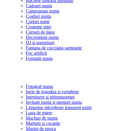
Buchete mireasa lumanari
Cadouri nunta
Cameraman nunta
Coafuri nunta
Corturi nunti
Costume mire
Cursuri de dans
Decoratiuni nunta
DJ si sonorizari
Fantana de ciocolata sampanie
Foc artificii
Formatii nunta
Fotograf nunta
Inele de logodna si verighete
Intretinere si infrumusetare
Invitatii nunta si meniuri nunta
Limuzine microbuze transport nunti
Luna de miere
Machiaj de nunta
Marturii si cocarde
Masini de epoca