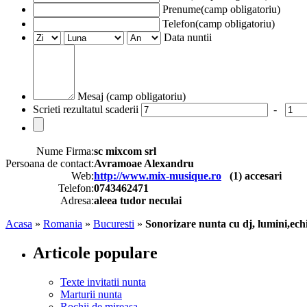
Prenume(camp obligatoriu)
Telefon(camp obligatoriu)
Data nuntii
Mesaj (camp obligatoriu)
Scrieti rezultatul scaderii
-
Nume Firma:
sc mixcom srl
Persoana de contact:
Avramoae Alexandru
Web:
http://www.mix-musique.ro
(
1
) accesari
Telefon:
0743462471
Adresa:
aleea tudor neculai
Acasa
»
Romania
»
Bucuresti
»
Sonorizare nunta cu dj, lumini,ech
Articole populare
Texte invitatii nunta
Marturii nunta
Rochii de mireasa