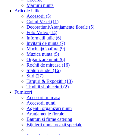
Marturii nunta
Articole Utile
Accesorii (5)
Coltul Vesel (11)
Decoratiuni/Aranjamente florale (5)
Foto-Video (14)
Informatii utile (6)
Invitatii de nunta (7)
Machiaj/Coafura (9)
Muzica nunta (5)
Organizare nunti (6)
Rochii de mireasa (16)
Sfaturi si idei (16)
Stiri (27)
Targuri & Expozitii (13)
Traditii si obiceiuri (2)
Furnizori
Accesorii mireasa
Accesorii nunti
Agentii organizari nunti
Aranjamente florale
Bauturi si firme catering
Bijuterii nunta ocazii speciale