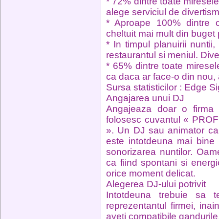
* 72% dintre toate miresele
alege serviciul de divertism
* Aproape 100% dintre cu
cheltuit mai mult din buget
* In timpul planuirii nuntii
restaurantul si meniul. Dive
* 65% dintre toate mirese
ca daca ar face-o din nou,
Sursa statisticilor : Edge 
Angajarea unui DJ
Angajeaza doar o firma 
folosesc cuvantul « PROF
». Un DJ sau animator car
este intotdeuna mai bine
sonorizarea nuntilor. Oam
ca fiind spontani si energ
orice moment delicat.
Alegerea DJ-ului potrivit
Intotdeuna trebuie sa te
reprezentantul firmei, ina
aveti compatibile gandurile, 