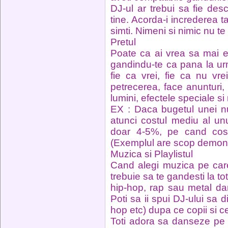
DJ-ul ar trebui sa fie desc
tine. Acorda-i increderea t
simti. Nimeni si nimic nu t
Pretul
Poate ca ai vrea sa mai e
gandindu-te ca pana la ur
fie ca vrei, fie ca nu v
petrecerea, face anunturi
lumini, efectele speciale si 
EX : Daca bugetul unei nu
atunci costul mediu al un
doar 4-5%, pe cand cost
(Exemplul are scop demons
Muzica si Playlistul
Cand alegi muzica pe car
trebuie sa te gandesti la tot
hip-hop, rap sau metal dar 
Poti sa ii spui DJ-ului sa d
hop etc) dupa ce copii si cei
Toti adora sa danseze pe m