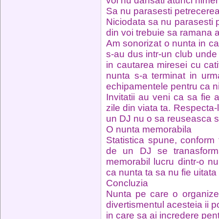
voi nu dansati atunci nimen
Sa nu parasesti petrecere
Niciodata sa nu parasesti p
din voi trebuie sa ramana 
Am sonorizat o nunta in car
s-au dus intr-un club unde 
in cautarea miresei cu cativ
nunta s-a terminat in ur
echipamentele pentru ca ni
Invitatii au veni ca sa fie
zile din viata ta. Respecta-le
un DJ nu o sa reuseasca sa 
O nunta memorabila
Statistica spune, conform
de un DJ se tranasform
memorabil lucru dintr-o n
ca nunta ta sa nu fie uitata 
Concluzia
Nunta pe care o organizez
divertismentul acesteia ii p
in care sa ai incredere pen