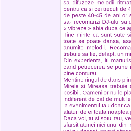
sa difuzeze melodii ritma
pentru ca si cei trecuti de 
de peste 40-45 de ani or s
sa-i recomanzi DJ-ului sa d
« vibreze » abia dupa ce a
Tine minte ca sunt sute s
toate se poate dansa, asa
anumite melodii. Recoman
trebuie sa fie, defapt, un mi
Din experienta, iti marturi
cand petrecerea se pune i
bine conturat.
Mentine ringul de dans plin
Mirele si Mireasa trebuie
posibil. Oamenilor nu le pl
indiferent de cat de mult l
la evenimentul tau doar ca s
alaturi de ei toata noaptea
Daca voi, tu si sotul tau, v
sfarsit atunci nici unul di