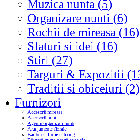
Muzica nunta (5)
Organizare nunti (6)
Rochii de mireasa (16)
Sfaturi si idei (16)
Stiri (27)
Targuri & Expozitii (1
Traditii si obiceiuri (2)
Furnizori
Accesorii mireasa
Accesorii nunti
Agentii organizari nunti
Aranjamente florale
Bauturi si firme catering