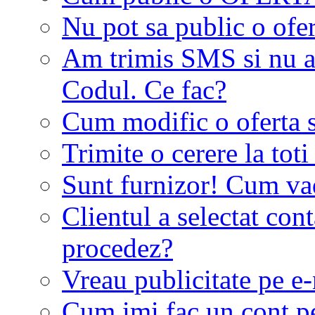
Nu pot sa public o ofer
Am trimis SMS si nu a
Codul. Ce fac?
Cum modific o oferta 
Trimite o cerere la tot
Sunt furnizor! Cum vad 
Clientul a selectat co
procedez?
Vreau publicitate pe e-
Cum imi fac un cont p