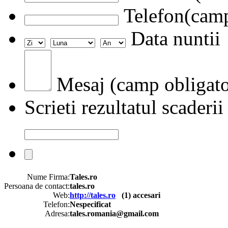
Telefon(camp
Data nuntii
Mesaj (camp obligato
Scrieti rezultatul scaderii
Nume Firma:
Tales.ro
Persoana de contact:
tales.ro
Web:
http://tales.ro
(
1
) accesari
Telefon:
Nespecificat
Adresa:
tales.romania@gmail.com