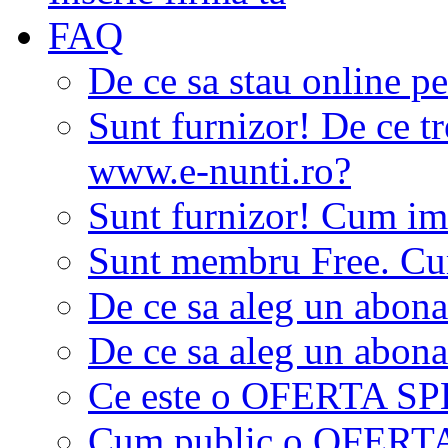
FAQ
De ce sa stau online p
Sunt furnizor! De ce tr
www.e-nunti.ro?
Sunt furnizor! Cum imi
Sunt membru Free. Cum
De ce sa aleg un abon
De ce sa aleg un abon
Ce este o OFERTA S
Cum public o OFER