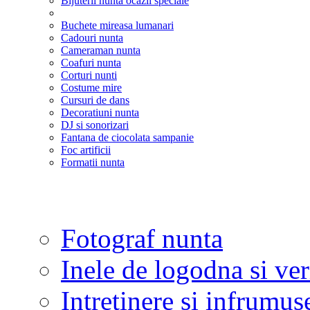
Bijuterii nunta ocazii speciale
Buchete mireasa lumanari
Cadouri nunta
Cameraman nunta
Coafuri nunta
Corturi nunti
Costume mire
Cursuri de dans
Decoratiuni nunta
DJ si sonorizari
Fantana de ciocolata sampanie
Foc artificii
Formatii nunta
Fotograf nunta
Inele de logodna si ve
Intretinere si infrumus