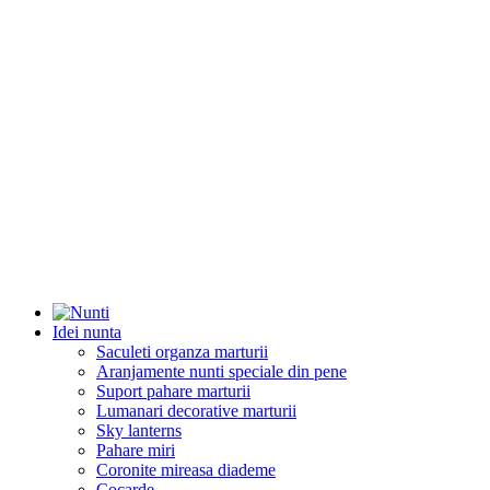
Idei nunta
Saculeti organza marturii
Aranjamente nunti speciale din pene
Suport pahare marturii
Lumanari decorative marturii
Sky lanterns
Pahare miri
Coronite mireasa diademe
Cocarde