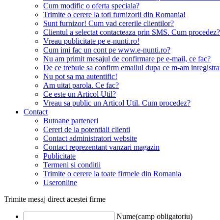
Cum modific o oferta speciala?
Trimite o cerere la toti furnizorii din Romania!
Sunt furnizor! Cum vad cererile clientilor?
Clientul a selectat contacteaza prin SMS. Cum procedez?
Vreau publicitate pe e-nunti.ro!
Cum imi fac un cont pe www.e-nunti.ro?
Nu am primit mesajul de confirmare pe e-mail, ce fac?
De ce trebuie sa confirm emailul dupa ce m-am inregistra
Nu pot sa ma autentific!
Am uitat parola. Ce fac?
Ce este un Articol Util?
Vreau sa public un Articol Util. Cum procedez?
Contact
Butoane parteneri
Cereri de la potentiali clienti
Contact administratori website
Contact reprezentant vanzari magazin
Publicitate
Termeni si conditii
Trimite o cerere la toate firmele din Romania
Useronline
Trimite mesaj direct acestei firme
Nume(camp obligatoriu)