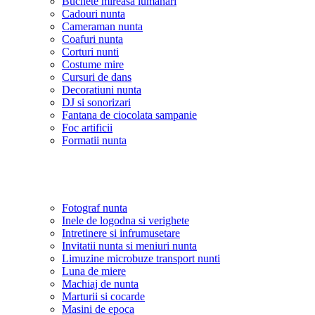
Buchete mireasa lumanari
Cadouri nunta
Cameraman nunta
Coafuri nunta
Corturi nunti
Costume mire
Cursuri de dans
Decoratiuni nunta
DJ si sonorizari
Fantana de ciocolata sampanie
Foc artificii
Formatii nunta
Fotograf nunta
Inele de logodna si verighete
Intretinere si infrumusetare
Invitatii nunta si meniuri nunta
Limuzine microbuze transport nunti
Luna de miere
Machiaj de nunta
Marturii si cocarde
Masini de epoca