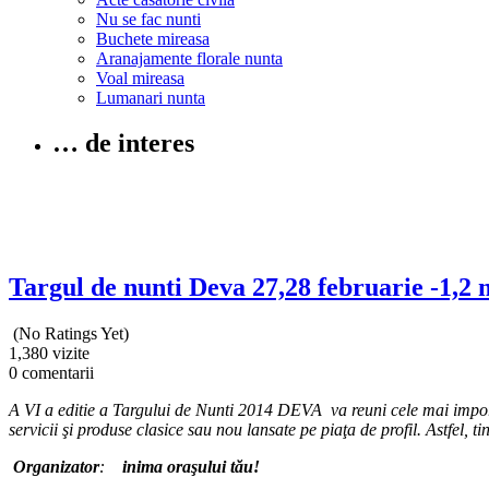
Nu se fac nunti
Buchete mireasa
Aranajamente florale nunta
Voal mireasa
Lumanari nunta
… de interes
Targul de nunti Deva 27,28 februarie -1,2 
(No Ratings Yet)
1,380 vizite
0 comentarii
A VI a editie a Targului de Nunti 2014 DEVA va reuni cele mai importa
servicii şi produse clasice sau nou lansate pe piaţa de profil. Astfel, 
Organizator
:
inima ora
ş
ului tău!