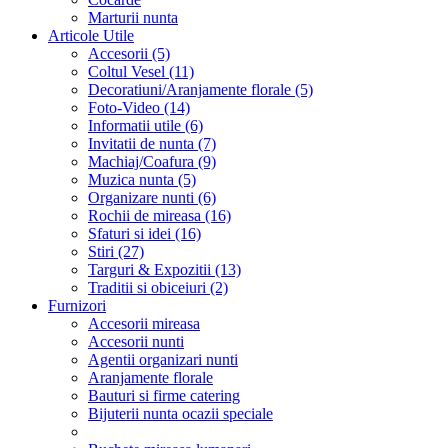
Marturii nunta
Articole Utile
Accesorii (5)
Coltul Vesel (11)
Decoratiuni/Aranjamente florale (5)
Foto-Video (14)
Informatii utile (6)
Invitatii de nunta (7)
Machiaj/Coafura (9)
Muzica nunta (5)
Organizare nunti (6)
Rochii de mireasa (16)
Sfaturi si idei (16)
Stiri (27)
Targuri & Expozitii (13)
Traditii si obiceiuri (2)
Furnizori
Accesorii mireasa
Accesorii nunti
Agentii organizari nunti
Aranjamente florale
Bauturi si firme catering
Bijuterii nunta ocazii speciale