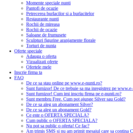
Momente speciale nunti
Pantofi de ocazie
Petrecerea burlacilor si a burlacitelor
Restaurante nunti
Rochii de mireasa
Rochii de ocazie
Saloane de frumusete
Sculpturi figurine aranjamente florale
Torturi de nunta
Oferte speciale
Adauga o oferta
Vizualizati oferte
Ofertele mele
Inscrie firma ta
FAQ
De ce sa stau online pe www.e-nunti.ro?
Sunt furnizor! De ce trebuie sa ma inregistrez pe www.e-
Sunt furnizor! Cum imi inscriu firma pe e-nunti.ro?
Sunt membru Free. Cum pot ajunge Silver sau Gold?
De ce sa aleg un abonament Silver?
De ce sa aleg un abonament Gold?
Ce este o OFERTA SPECIALA?
Cum public o OFERTA SPECIALA?
Nu pot sa public o oferta! Ce fac?
Am trimis SMS si nu am primit mesajul care sa contina C