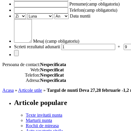
Prenume(camp obligatoriu)
Telefon(camp obligatoriu)
Data nuntii
Mesaj (camp obligatoriu)
Scrieti rezultatul adunarii
+
Persoana de contact:
Nespecificata
Web:
Nespecificat
Telefon:
Nespecificat
Adresa:
Nespecificata
Acasa
»
Articole utile
»
Targul de nunti Deva 27,28 februarie -1,2
Articole populare
Texte invitatii nunta
Marturii nunta
Rochii de mireasa
Acte casatorie civila