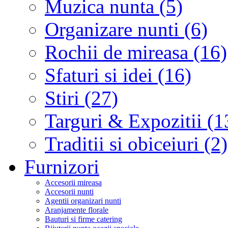
Muzica nunta (5)
Organizare nunti (6)
Rochii de mireasa (16)
Sfaturi si idei (16)
Stiri (27)
Targuri & Expozitii (1
Traditii si obiceiuri (2)
Furnizori
Accesorii mireasa
Accesorii nunti
Agentii organizari nunti
Aranjamente florale
Bauturi si firme catering