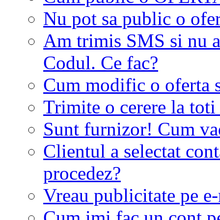
Nu pot sa public o ofer
Am trimis SMS si nu a
Codul. Ce fac?
Cum modific o oferta 
Trimite o cerere la tot
Sunt furnizor! Cum vad 
Clientul a selectat co
procedez?
Vreau publicitate pe e-
Cum imi fac un cont p