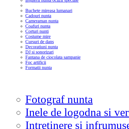
Bijuterii nunta ocazii speciale
Buchete mireasa lumanari
Cadouri nunta
Cameraman nunta
Coafuri nunta
Corturi nunti
Costume mire
Cursuri de dans
Decoratiuni nunta
DJ si sonorizari
Fantana de ciocolata sampanie
Foc artificii
Formatii nunta
Fotograf nunta
Inele de logodna si ve
Intretinere si infrumus