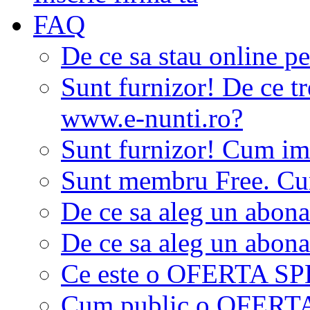
FAQ
De ce sa stau online p
Sunt furnizor! De ce tr
www.e-nunti.ro?
Sunt furnizor! Cum imi
Sunt membru Free. Cum
De ce sa aleg un abon
De ce sa aleg un abon
Ce este o OFERTA S
Cum public o OFER