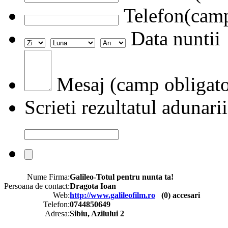
Telefon(camp
Data nuntii
Mesaj (camp obligato
Scrieti rezultatul adunarii
Nume Firma:
Galileo-Totul pentru nunta ta!
Persoana de contact:
Dragota Ioan
Web:
http://www.galileofilm.ro
(
0
) accesari
Telefon:
0744850649
Adresa:
Sibiu, Azilului 2