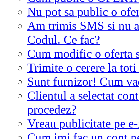
Nu pot sa public o ofer
Am trimis SMS si nu a
Codul. Ce fac?
Cum modific o oferta 
Trimite o cerere la tot
Sunt furnizor! Cum vad 
Clientul a selectat co
procedez?
Vreau publicitate pe e-
Cum imi fac un cont p