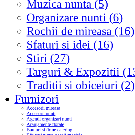
Muzica nunta (5)
Organizare nunti (6)
Rochii de mireasa (16)
Sfaturi si idei (16)
Stiri (27)
Targuri & Expozitii (1
Traditii si obiceiuri (2)
Furnizori
Accesorii mireasa
Accesorii nunti
Agentii organizari nunti
Aranjamente florale
Bauturi si firme catering