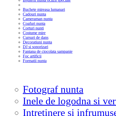
Bijuterii nunta ocazii speciale
Buchete mireasa lumanari
Cadouri nunta
Cameraman nunta
Coafuri nunta
Corturi nunti
Costume mire
Cursuri de dans
Decoratiuni nunta
DJ si sonorizari
Fantana de ciocolata sampanie
Foc artificii
Formatii nunta
Fotograf nunta
Inele de logodna si ve
Intretinere si infrumus