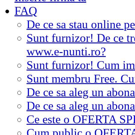
FAQ
De ce sa stau online p
Sunt furnizor! De ce tr
www.e-nunti.ro?
Sunt furnizor! Cum imi
Sunt membru Free. Cum
De ce sa aleg un abon
De ce sa aleg un abon
Ce este o OFERTA S
Cum public o OFER