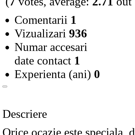
(
7
votes, average:
2.71
out 
Comentarii
1
Vizualizari
936
Numar accesari
date contact
1
Experienta (ani)
0
Descriere
Orice ocazie este speciala, 