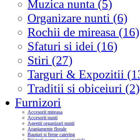
Muzica nunta (5)
Organizare nunti (6)
Rochii de mireasa (16)
Sfaturi si idei (16)
Stiri (27)
Targuri & Expozitii (1
Traditii si obiceiuri (2)
Furnizori
Accesorii mireasa
Accesorii nunti
Agentii organizari nunti
Aranjamente florale
Bauturi si firme catering