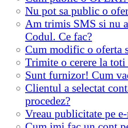
Nu pot sa public o ofer
Am trimis SMS si nu a
Codul. Ce fac?
Cum modific o oferta 
Trimite o cerere la tot
Sunt furnizor! Cum vad 
Clientul a selectat co
procedez?
Vreau publicitate pe e-
Cum imi fac un cont p