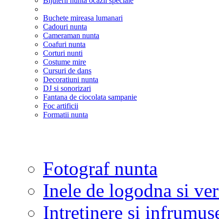
Bijuterii nunta ocazii speciale
Buchete mireasa lumanari
Cadouri nunta
Cameraman nunta
Coafuri nunta
Corturi nunti
Costume mire
Cursuri de dans
Decoratiuni nunta
DJ si sonorizari
Fantana de ciocolata sampanie
Foc artificii
Formatii nunta
Fotograf nunta
Inele de logodna si ve
Intretinere si infrumus