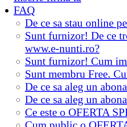
FAQ
De ce sa stau online p
Sunt furnizor! De ce tr
www.e-nunti.ro?
Sunt furnizor! Cum imi
Sunt membru Free. Cum
De ce sa aleg un abon
De ce sa aleg un abon
Ce este o OFERTA S
Cum public o OFER