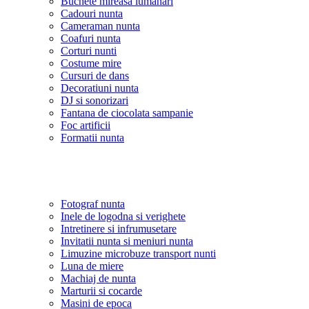
Buchete mireasa lumanari
Cadouri nunta
Cameraman nunta
Coafuri nunta
Corturi nunti
Costume mire
Cursuri de dans
Decoratiuni nunta
DJ si sonorizari
Fantana de ciocolata sampanie
Foc artificii
Formatii nunta
Fotograf nunta
Inele de logodna si verighete
Intretinere si infrumusetare
Invitatii nunta si meniuri nunta
Limuzine microbuze transport nunti
Luna de miere
Machiaj de nunta
Marturii si cocarde
Masini de epoca