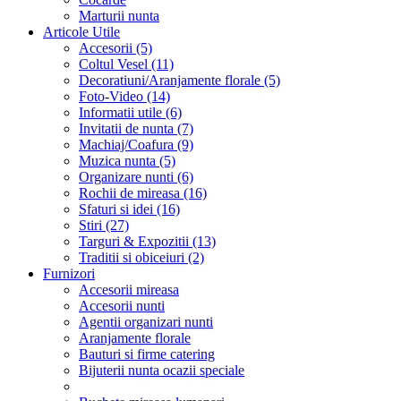
Marturii nunta
Articole Utile
Accesorii (5)
Coltul Vesel (11)
Decoratiuni/Aranjamente florale (5)
Foto-Video (14)
Informatii utile (6)
Invitatii de nunta (7)
Machiaj/Coafura (9)
Muzica nunta (5)
Organizare nunti (6)
Rochii de mireasa (16)
Sfaturi si idei (16)
Stiri (27)
Targuri & Expozitii (13)
Traditii si obiceiuri (2)
Furnizori
Accesorii mireasa
Accesorii nunti
Agentii organizari nunti
Aranjamente florale
Bauturi si firme catering
Bijuterii nunta ocazii speciale