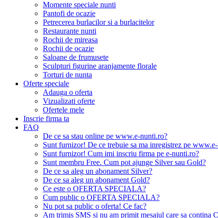
Momente speciale nunti
Pantofi de ocazie
Petrecerea burlacilor si a burlacitelor
Restaurante nunti
Rochii de mireasa
Rochii de ocazie
Saloane de frumusete
Sculpturi figurine aranjamente florale
Torturi de nunta
Oferte speciale
Adauga o oferta
Vizualizati oferte
Ofertele mele
Inscrie firma ta
FAQ
De ce sa stau online pe www.e-nunti.ro?
Sunt furnizor! De ce trebuie sa ma inregistrez pe www.e-
Sunt furnizor! Cum imi inscriu firma pe e-nunti.ro?
Sunt membru Free. Cum pot ajunge Silver sau Gold?
De ce sa aleg un abonament Silver?
De ce sa aleg un abonament Gold?
Ce este o OFERTA SPECIALA?
Cum public o OFERTA SPECIALA?
Nu pot sa public o oferta! Ce fac?
Am trimis SMS si nu am primit mesajul care sa contina C