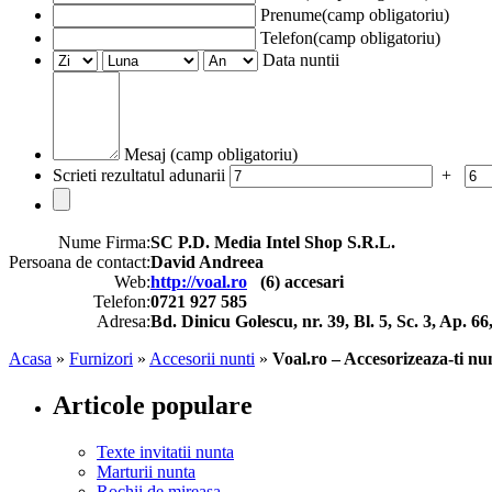
Prenume(camp obligatoriu)
Telefon(camp obligatoriu)
Data nuntii
Mesaj (camp obligatoriu)
Scrieti rezultatul adunarii
+
Nume Firma:
SC P.D. Media Intel Shop S.R.L.
Persoana de contact:
David Andreea
Web:
http://voal.ro
(
6
) accesari
Telefon:
0721 927 585
Adresa:
Bd. Dinicu Golescu, nr. 39, Bl. 5, Sc. 3, Ap. 66
Acasa
»
Furnizori
»
Accesorii nunti
»
Voal.ro – Accesorizeaza-ti nu
Articole populare
Texte invitatii nunta
Marturii nunta
Rochii de mireasa