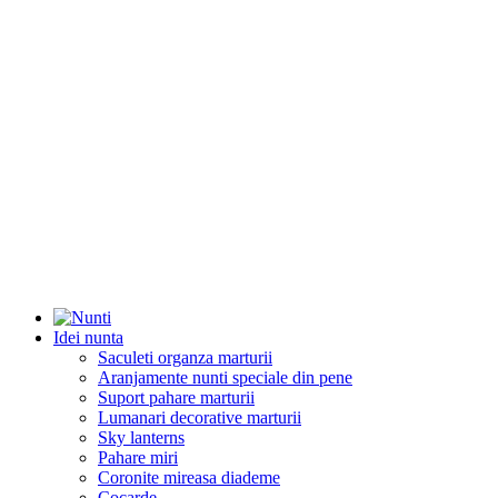
Idei nunta
Saculeti organza marturii
Aranjamente nunti speciale din pene
Suport pahare marturii
Lumanari decorative marturii
Sky lanterns
Pahare miri
Coronite mireasa diademe
Cocarde