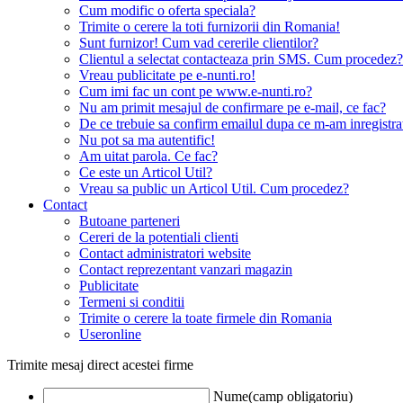
Cum modific o oferta speciala?
Trimite o cerere la toti furnizorii din Romania!
Sunt furnizor! Cum vad cererile clientilor?
Clientul a selectat contacteaza prin SMS. Cum procedez?
Vreau publicitate pe e-nunti.ro!
Cum imi fac un cont pe www.e-nunti.ro?
Nu am primit mesajul de confirmare pe e-mail, ce fac?
De ce trebuie sa confirm emailul dupa ce m-am inregistra
Nu pot sa ma autentific!
Am uitat parola. Ce fac?
Ce este un Articol Util?
Vreau sa public un Articol Util. Cum procedez?
Contact
Butoane parteneri
Cereri de la potentiali clienti
Contact administratori website
Contact reprezentant vanzari magazin
Publicitate
Termeni si conditii
Trimite o cerere la toate firmele din Romania
Useronline
Trimite mesaj direct acestei firme
Nume(camp obligatoriu)