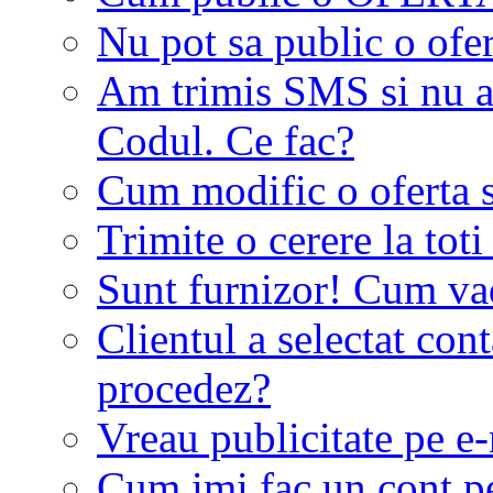
Nu pot sa public o ofer
Am trimis SMS si nu a
Codul. Ce fac?
Cum modific o oferta 
Trimite o cerere la tot
Sunt furnizor! Cum vad 
Clientul a selectat co
procedez?
Vreau publicitate pe e-
Cum imi fac un cont p