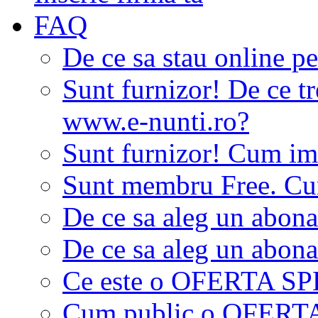
FAQ
De ce sa stau online p
Sunt furnizor! De ce tr
www.e-nunti.ro?
Sunt furnizor! Cum imi
Sunt membru Free. Cum
De ce sa aleg un abon
De ce sa aleg un abon
Ce este o OFERTA S
Cum public o OFER