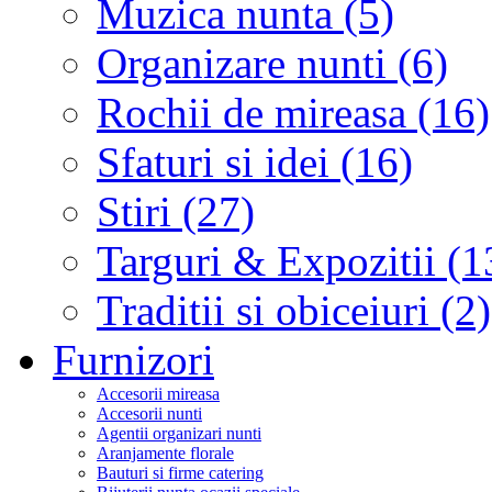
Muzica nunta (5)
Organizare nunti (6)
Rochii de mireasa (16)
Sfaturi si idei (16)
Stiri (27)
Targuri & Expozitii (1
Traditii si obiceiuri (2)
Furnizori
Accesorii mireasa
Accesorii nunti
Agentii organizari nunti
Aranjamente florale
Bauturi si firme catering