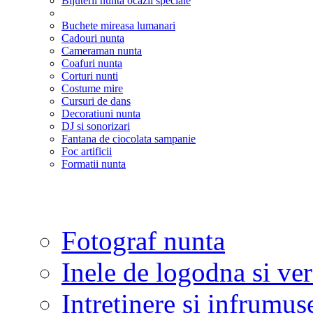
Bijuterii nunta ocazii speciale
Buchete mireasa lumanari
Cadouri nunta
Cameraman nunta
Coafuri nunta
Corturi nunti
Costume mire
Cursuri de dans
Decoratiuni nunta
DJ si sonorizari
Fantana de ciocolata sampanie
Foc artificii
Formatii nunta
Fotograf nunta
Inele de logodna si ve
Intretinere si infrumus