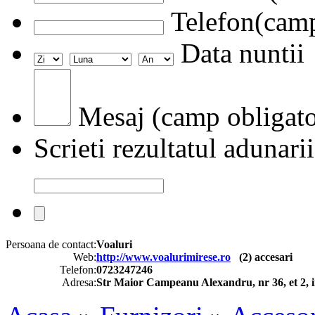
Telefon(camp
Data nuntii
Mesaj (camp obligato
Scrieti rezultatul adunarii
Persoana de contact:
Voaluri
Web:
http://www.voalurimirese.ro
(
2
) accesari
Telefon:
0723247246
Adresa:
Str Maior Campeanu Alexandru, nr 36, et 2, in