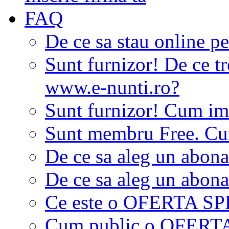
FAQ
De ce sa stau online p
Sunt furnizor! De ce tr
www.e-nunti.ro?
Sunt furnizor! Cum imi
Sunt membru Free. Cum
De ce sa aleg un abon
De ce sa aleg un abon
Ce este o OFERTA S
Cum public o OFER