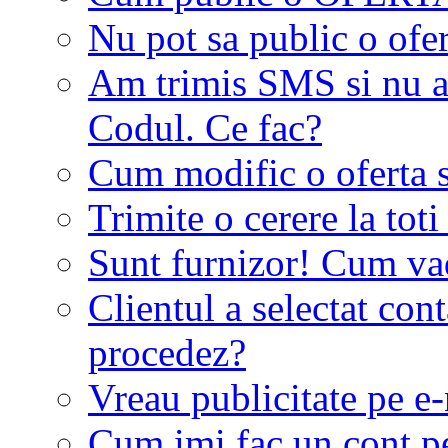
Nu pot sa public o ofer
Am trimis SMS si nu a
Codul. Ce fac?
Cum modific o oferta 
Trimite o cerere la tot
Sunt furnizor! Cum vad 
Clientul a selectat co
procedez?
Vreau publicitate pe e-
Cum imi fac un cont p