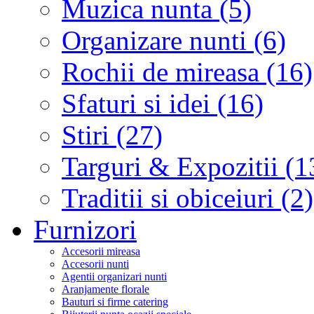
Muzica nunta (5)
Organizare nunti (6)
Rochii de mireasa (16)
Sfaturi si idei (16)
Stiri (27)
Targuri & Expozitii (1
Traditii si obiceiuri (2)
Furnizori
Accesorii mireasa
Accesorii nunti
Agentii organizari nunti
Aranjamente florale
Bauturi si firme catering