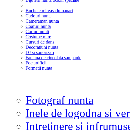
Bijuterii nunta ocazii speciale
Buchete mireasa lumanari
Cadouri nunta
Cameraman nunta
Coafuri nunta
Corturi nunti
Costume mire
Cursuri de dans
Decoratiuni nunta
DJ si sonorizari
Fantana de ciocolata sampanie
Foc artificii
Formatii nunta
Fotograf nunta
Inele de logodna si ve
Intretinere si infrumus