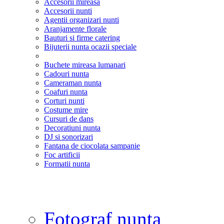
Accesorii mireasa
Accesorii nunti
Agentii organizari nunti
Aranjamente florale
Bauturi si firme catering
Bijuterii nunta ocazii speciale
Buchete mireasa lumanari
Cadouri nunta
Cameraman nunta
Coafuri nunta
Corturi nunti
Costume mire
Cursuri de dans
Decoratiuni nunta
DJ si sonorizari
Fantana de ciocolata sampanie
Foc artificii
Formatii nunta
Fotograf nunta