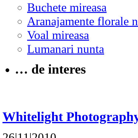
Buchete mireasa
Aranajamente florale 
Voal mireasa
Lumanari nunta
… de interes
Whitelight Photograph
26|11|2010