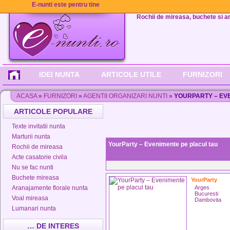
E-nunti este pentru tine
Rochii de mireasa, buchete si aran
IDEI NUNTA
ARTICOLE UTILE
FURNIZORI
ACASA
»
FURNIZORI
»
AGENTII ORGANIZARI NUNTI
»
YOURPARTY – EV
ARTICOLE POPULARE
Texte invitatii nunta
Marturii nunta
YourParty – Evenimente pe placul tau
Rochii de mireasa
Acte casatorie civila
Nu se fac nunti
Buchete mireasa
YourParty
Aranajamente florale nunta
Arges
Bucuresti
Voal mireasa
Dambovita
Lumanari nunta
… DE INTERES