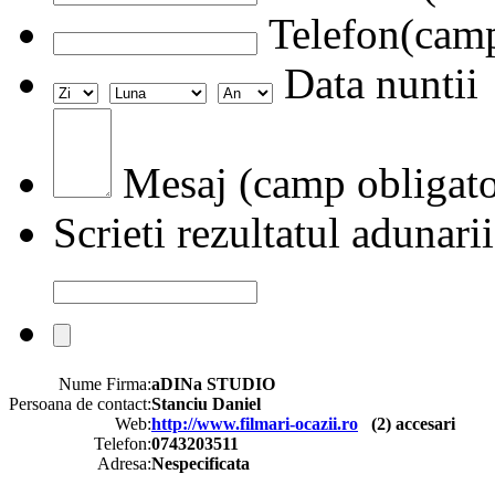
Telefon(camp
Data nuntii
Mesaj (camp obligato
Scrieti rezultatul adunarii
Nume Firma:
aDINa STUDIO
Persoana de contact:
Stanciu Daniel
Web:
http://www.filmari-ocazii.ro
(
2
) accesari
Telefon:
0743203511
Adresa:
Nespecificata