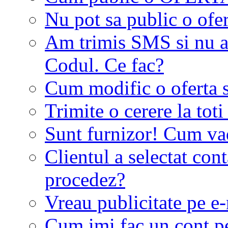
Nu pot sa public o ofer
Am trimis SMS si nu a
Codul. Ce fac?
Cum modific o oferta 
Trimite o cerere la tot
Sunt furnizor! Cum vad 
Clientul a selectat co
procedez?
Vreau publicitate pe e-
Cum imi fac un cont p