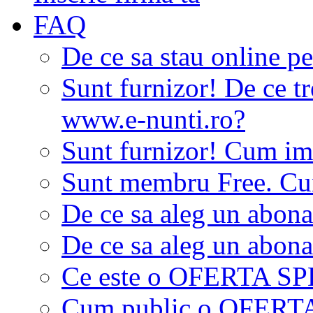
FAQ
De ce sa stau online p
Sunt furnizor! De ce tr
www.e-nunti.ro?
Sunt furnizor! Cum imi
Sunt membru Free. Cum
De ce sa aleg un abon
De ce sa aleg un abon
Ce este o OFERTA S
Cum public o OFER