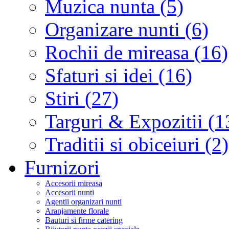
Muzica nunta (5)
Organizare nunti (6)
Rochii de mireasa (16)
Sfaturi si idei (16)
Stiri (27)
Targuri & Expozitii (1
Traditii si obiceiuri (2)
Furnizori
Accesorii mireasa
Accesorii nunti
Agentii organizari nunti
Aranjamente florale
Bauturi si firme catering