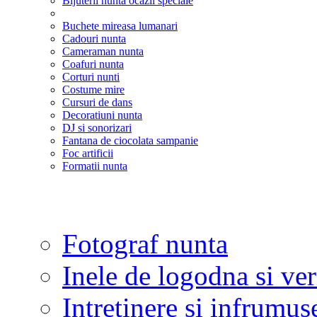
Bijuterii nunta ocazii speciale
Buchete mireasa lumanari
Cadouri nunta
Cameraman nunta
Coafuri nunta
Corturi nunti
Costume mire
Cursuri de dans
Decoratiuni nunta
DJ si sonorizari
Fantana de ciocolata sampanie
Foc artificii
Formatii nunta
Fotograf nunta
Inele de logodna si ve
Intretinere si infrumus