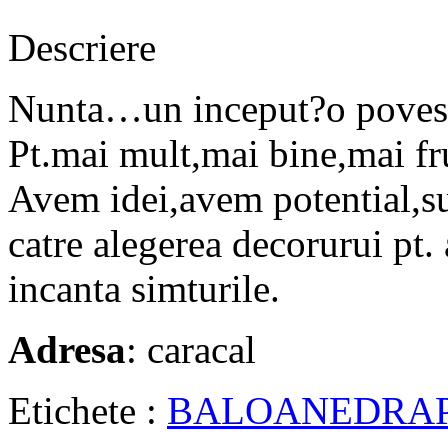
Descriere
Nunta…un inceput?o poveste?
Pt.mai mult,mai bine,mai f
Avem idei,avem potential,s
catre alegerea decorurui pt. 
incanta simturile.
Adresa
: caracal
Etichete :
BALOANE
DRA