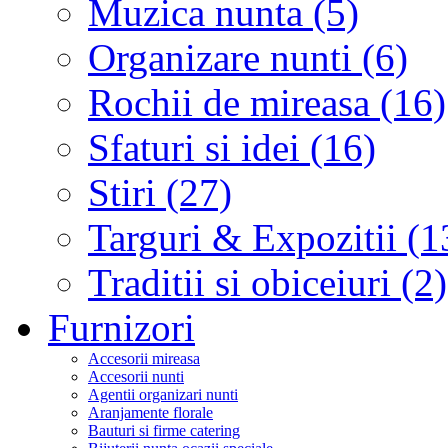
Muzica nunta (5)
Organizare nunti (6)
Rochii de mireasa (16)
Sfaturi si idei (16)
Stiri (27)
Targuri & Expozitii (1
Traditii si obiceiuri (2)
Furnizori
Accesorii mireasa
Accesorii nunti
Agentii organizari nunti
Aranjamente florale
Bauturi si firme catering