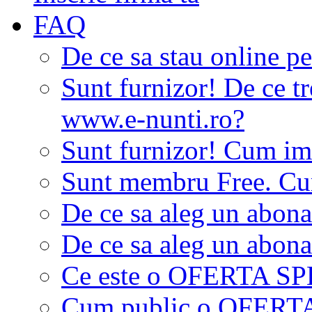
FAQ
De ce sa stau online p
Sunt furnizor! De ce tr
www.e-nunti.ro?
Sunt furnizor! Cum imi
Sunt membru Free. Cum
De ce sa aleg un abon
De ce sa aleg un abon
Ce este o OFERTA S
Cum public o OFER