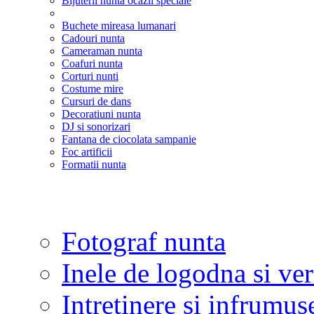
Bijuterii nunta ocazii speciale
Buchete mireasa lumanari
Cadouri nunta
Cameraman nunta
Coafuri nunta
Corturi nunti
Costume mire
Cursuri de dans
Decoratiuni nunta
DJ si sonorizari
Fantana de ciocolata sampanie
Foc artificii
Formatii nunta
Fotograf nunta
Inele de logodna si ve
Intretinere si infrumus