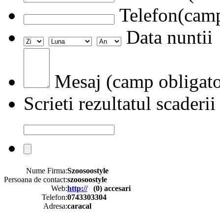
Telefon(camp
Data nuntii
Mesaj (camp obligato
Scrieti rezultatul scaderii
Nume Firma:
Szoosoostyle
Persoana de contact:
szoosoostyle
Web:
http://
(
0
) accesari
Telefon:
0743303304
Adresa:
caracal