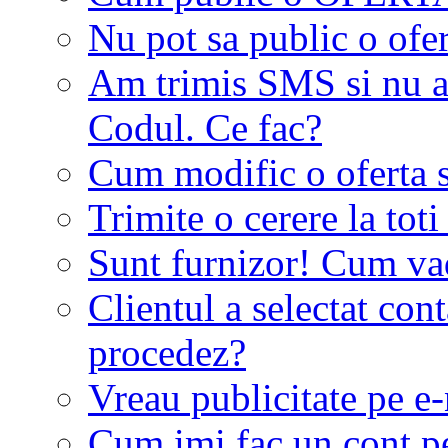
Nu pot sa public o ofer
Am trimis SMS si nu a
Codul. Ce fac?
Cum modific o oferta 
Trimite o cerere la tot
Sunt furnizor! Cum vad 
Clientul a selectat co
procedez?
Vreau publicitate pe e-
Cum imi fac un cont p