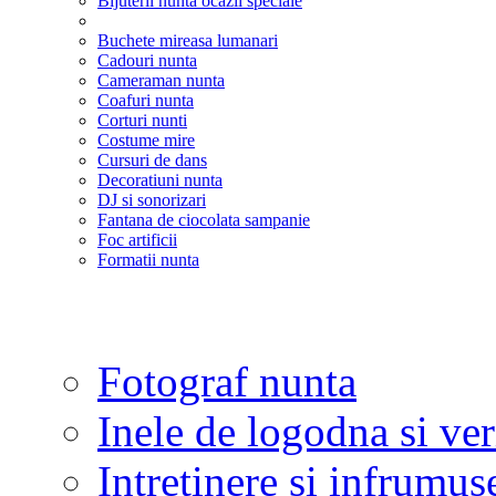
Bijuterii nunta ocazii speciale
Buchete mireasa lumanari
Cadouri nunta
Cameraman nunta
Coafuri nunta
Corturi nunti
Costume mire
Cursuri de dans
Decoratiuni nunta
DJ si sonorizari
Fantana de ciocolata sampanie
Foc artificii
Formatii nunta
Fotograf nunta
Inele de logodna si ve
Intretinere si infrumus