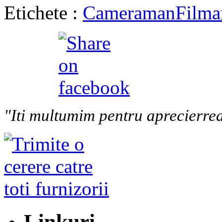
Etichete :
Cameraman
Filma
"Iti multumim pentru aprecierrea
Linkuri