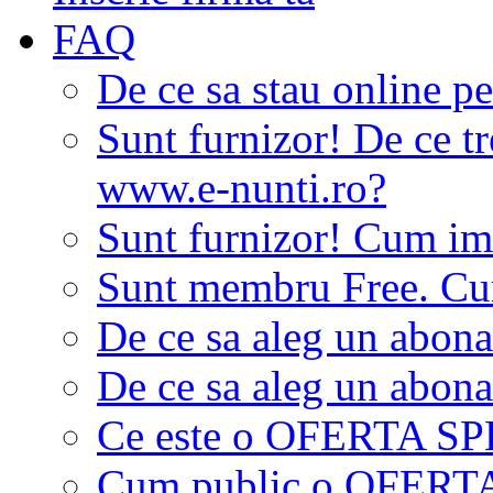
FAQ
De ce sa stau online p
Sunt furnizor! De ce tr
www.e-nunti.ro?
Sunt furnizor! Cum imi
Sunt membru Free. Cum
De ce sa aleg un abon
De ce sa aleg un abon
Ce este o OFERTA S
Cum public o OFER