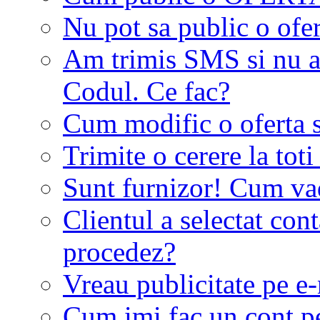
Nu pot sa public o ofer
Am trimis SMS si nu a
Codul. Ce fac?
Cum modific o oferta 
Trimite o cerere la tot
Sunt furnizor! Cum vad 
Clientul a selectat co
procedez?
Vreau publicitate pe e-
Cum imi fac un cont p