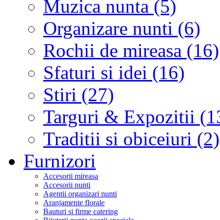
Muzica nunta (5)
Organizare nunti (6)
Rochii de mireasa (16)
Sfaturi si idei (16)
Stiri (27)
Targuri & Expozitii (1
Traditii si obiceiuri (2)
Furnizori
Accesorii mireasa
Accesorii nunti
Agentii organizari nunti
Aranjamente florale
Bauturi si firme catering