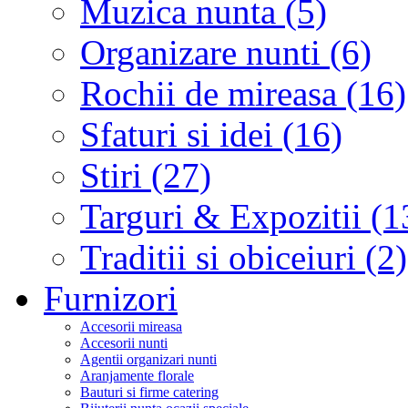
Muzica nunta (5)
Organizare nunti (6)
Rochii de mireasa (16)
Sfaturi si idei (16)
Stiri (27)
Targuri & Expozitii (1
Traditii si obiceiuri (2)
Furnizori
Accesorii mireasa
Accesorii nunti
Agentii organizari nunti
Aranjamente florale
Bauturi si firme catering