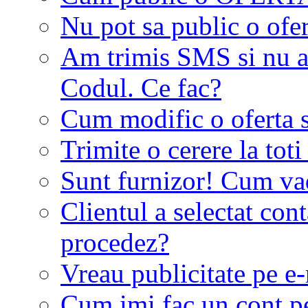
Nu pot sa public o ofer
Am trimis SMS si nu a
Codul. Ce fac?
Cum modific o oferta 
Trimite o cerere la tot
Sunt furnizor! Cum vad 
Clientul a selectat co
procedez?
Vreau publicitate pe e-
Cum imi fac un cont p