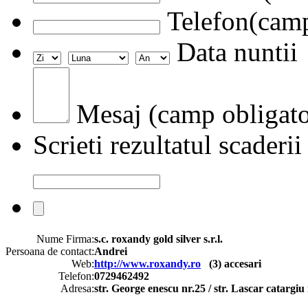
Telefon(camp
Data nuntii
Mesaj (camp obligato
Scrieti rezultatul scaderii
Nume Firma:
s.c. roxandy gold silver s.r.l.
Persoana de contact:
Andrei
Web:
http://www.roxandy.ro
(
3
) accesari
Telefon:
0729462492
Adresa:
str. George enescu nr.25 / str. Lascar catargiu