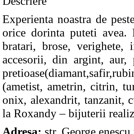
Descriere
Experienta noastra de pest
orice dorinta puteti avea
bratari, brose, verighete,
accesorii, din argint, aur
pretioase(diamant,safir,rubi
(ametist, ametrin, citrin, t
onix, alexandrit, tanzanit, 
la Roxandy – bijuterii reali
Adresa
:
str. George enescu n