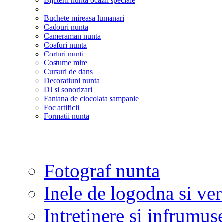
Bijuterii nunta ocazii speciale
Buchete mireasa lumanari
Cadouri nunta
Cameraman nunta
Coafuri nunta
Corturi nunti
Costume mire
Cursuri de dans
Decoratiuni nunta
DJ si sonorizari
Fantana de ciocolata sampanie
Foc artificii
Formatii nunta
Fotograf nunta
Inele de logodna si ve
Intretinere si infrumus