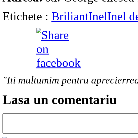
Etichete :
Briliant
Inel
Inel d
"Iti multumim pentru aprecierrea
Lasa un comentariu