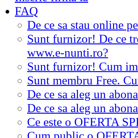
FAQ
De ce sa stau online p
Sunt furnizor! De ce tr
www.e-nunti.ro?
Sunt furnizor! Cum imi
Sunt membru Free. Cum
De ce sa aleg un abon
De ce sa aleg un abon
Ce este o OFERTA S
Cum public o OFER