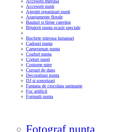
Accesorii mireasa
Accesorii nunti
Agentii organizari nunti
Aranjamente florale
Bauturi si firme catering
Bijuterii nunta ocazii speciale
Buchete mireasa lumanari
Cadouri nunta
Cameraman nunta
Coafuri nunta
Corturi nunti
Costume mire
Cursuri de dans
Decoratiuni nunta
DJ si sonorizari
Fantana de ciocolata sampanie
Foc artificii
Formatii nunta
Fotograf nunta