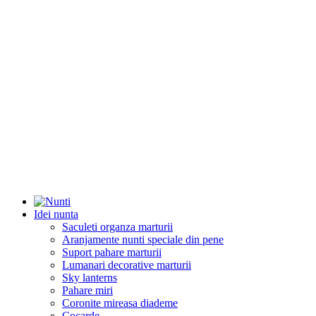
Idei nunta
Saculeti organza marturii
Aranjamente nunti speciale din pene
Suport pahare marturii
Lumanari decorative marturii
Sky lanterns
Pahare miri
Coronite mireasa diademe
Cocarde