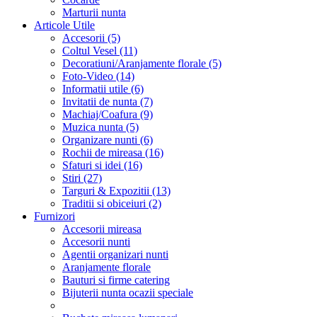
Marturii nunta
Articole Utile
Accesorii (5)
Coltul Vesel (11)
Decoratiuni/Aranjamente florale (5)
Foto-Video (14)
Informatii utile (6)
Invitatii de nunta (7)
Machiaj/Coafura (9)
Muzica nunta (5)
Organizare nunti (6)
Rochii de mireasa (16)
Sfaturi si idei (16)
Stiri (27)
Targuri & Expozitii (13)
Traditii si obiceiuri (2)
Furnizori
Accesorii mireasa
Accesorii nunti
Agentii organizari nunti
Aranjamente florale
Bauturi si firme catering
Bijuterii nunta ocazii speciale