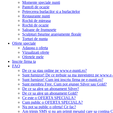
Momente speciale nunti
Pantofi de ocazie
Petrecerea burlacilor si a burlacitelor
Restaurante nunti
Rochii de mireasa
Rochii de ocazie
Saloane de frumusete
Sculpturi figurine aranjamente florale
Torturi de nunta
Oferte speciale
Adauga o oferta
Vizualizati oferte
Ofertele mele
Inscrie firma ta
FAQ
De ce sa stau online pe www.e-nunti.ro?
Sunt furnizor! De ce trebuie sa ma inregistrez pe www.e-
Sunt furnizor! Cum imi inscriu firma pe e-nunti.ro?
Sunt membru Free. Cum pot ajunge Silver sau Gold?
De ce sa aleg un abonament Silver?
De ce sa aleg un abonament Gold?
Ce este o OFERTA SPECIALA?
Cum public o OFERTA SPECIALA?
Nu pot sa public o oferta! Ce fac?
Am trimis SMS si nu am primit mesajul care sa contina C