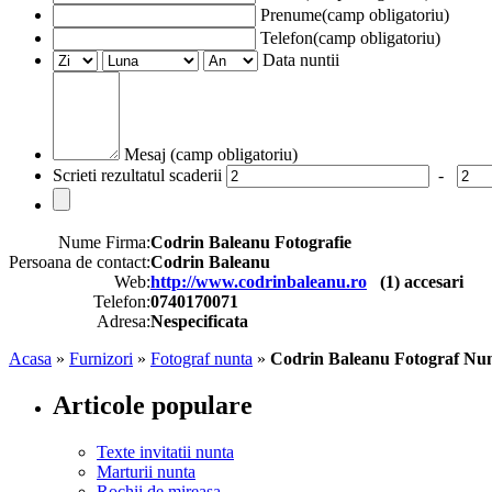
Prenume(camp obligatoriu)
Telefon(camp obligatoriu)
Data nuntii
Mesaj (camp obligatoriu)
Scrieti rezultatul scaderii
-
Nume Firma:
Codrin Baleanu Fotografie
Persoana de contact:
Codrin Baleanu
Web:
http://www.codrinbaleanu.ro
(
1
) accesari
Telefon:
0740170071
Adresa:
Nespecificata
Acasa
»
Furnizori
»
Fotograf nunta
»
Codrin Baleanu Fotograf Nun
Articole populare
Texte invitatii nunta
Marturii nunta
Rochii de mireasa