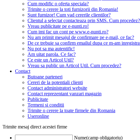
Cum modific o oferta speciala?
Trimite o cerere la toti furnizorii din Romania!
Sunt furnizor! Cum vad cererile clientilor?
Clientul a selectat contacteaza prin SMS. Cum procedez?
Vreau publicitate pe e-nunti.ro!
Cum imi fac un cont pe www.e-nunti.ro?
Nu am primit mesajul de confirmare pe e-mail, ce fac?
De ce trebuie sa confirm emailul dupa ce m-am inregistra
Nu pot sa ma autentific!
Am uitat parola. Ce fac?
Ce este un Articol Util?
Vreau sa public un Articol Util. Cum procedez?
Contact
Butoane parteneri
Cereri de la potentiali clienti
Contact administratori website
Contact reprezentant vanzari magazin
Publicitate
Termeni si conditii
Trimite o cerere la toate firmele din Romania
Useronline
Trimite mesaj direct acestei firme
Nume(camp obligatoriu)