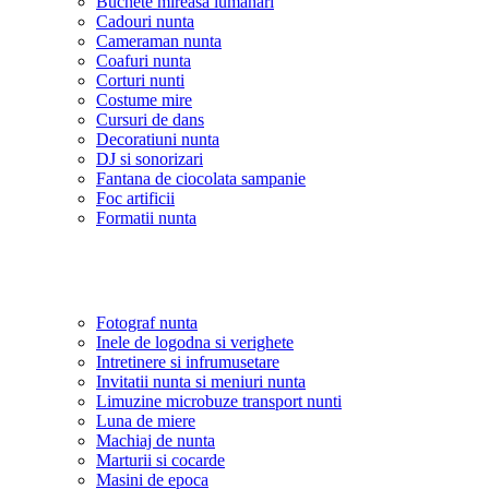
Buchete mireasa lumanari
Cadouri nunta
Cameraman nunta
Coafuri nunta
Corturi nunti
Costume mire
Cursuri de dans
Decoratiuni nunta
DJ si sonorizari
Fantana de ciocolata sampanie
Foc artificii
Formatii nunta
Fotograf nunta
Inele de logodna si verighete
Intretinere si infrumusetare
Invitatii nunta si meniuri nunta
Limuzine microbuze transport nunti
Luna de miere
Machiaj de nunta
Marturii si cocarde
Masini de epoca