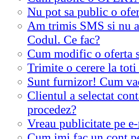
Nu pot sa public o ofer
Am trimis SMS si nu a
Codul. Ce fac?
Cum modific o oferta 
Trimite o cerere la tot
Sunt furnizor! Cum vad 
Clientul a selectat co
procedez?
Vreau publicitate pe e-
Cum imi fac un cont p