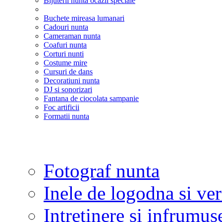
Bijuterii nunta ocazii speciale
Buchete mireasa lumanari
Cadouri nunta
Cameraman nunta
Coafuri nunta
Corturi nunti
Costume mire
Cursuri de dans
Decoratiuni nunta
DJ si sonorizari
Fantana de ciocolata sampanie
Foc artificii
Formatii nunta
Fotograf nunta
Inele de logodna si ve
Intretinere si infrumus