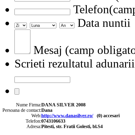
Telefon(camp
Data nuntii
Mesaj (camp obligato
Scrieti rezultatul adunarii
Nume Firma:
DANA SILVER 2008
Persoana de contact:
Dana
Web:
http://www.danasilver.ro/
(
0
) accesari
Telefon:
0743106633
Adresa:
Pitesti, str. Fratii Golesti, bl.S4