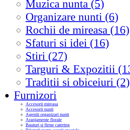
Muzica nunta (5)
Organizare nunti (6)
Rochii de mireasa (16)
Sfaturi si idei (16)
Stiri (27)
Targuri & Expozitii (1
Traditii si obiceiuri (2)
Furnizori
Accesorii mireasa
Accesorii nunti
Agentii organizari nunti
Aranjamente florale
Bauturi si firme catering