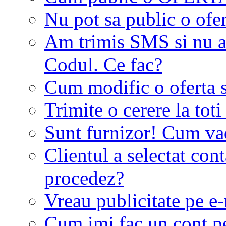
Nu pot sa public o ofer
Am trimis SMS si nu a
Codul. Ce fac?
Cum modific o oferta 
Trimite o cerere la tot
Sunt furnizor! Cum vad 
Clientul a selectat co
procedez?
Vreau publicitate pe e-
Cum imi fac un cont p