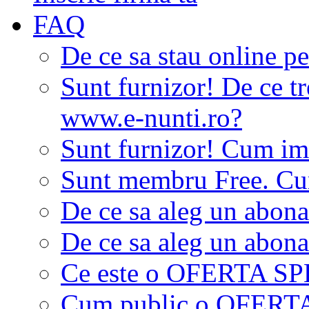
FAQ
De ce sa stau online p
Sunt furnizor! De ce tr
www.e-nunti.ro?
Sunt furnizor! Cum imi
Sunt membru Free. Cum
De ce sa aleg un abon
De ce sa aleg un abon
Ce este o OFERTA S
Cum public o OFER