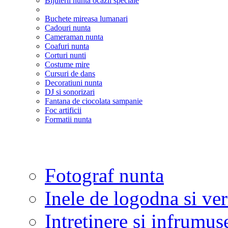
Bijuterii nunta ocazii speciale
Buchete mireasa lumanari
Cadouri nunta
Cameraman nunta
Coafuri nunta
Corturi nunti
Costume mire
Cursuri de dans
Decoratiuni nunta
DJ si sonorizari
Fantana de ciocolata sampanie
Foc artificii
Formatii nunta
Fotograf nunta
Inele de logodna si ve
Intretinere si infrumus