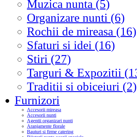
Muzica nunta (5)
Organizare nunti (6)
Rochii de mireasa (16)
Sfaturi si idei (16)
Stiri (27)
Targuri & Expozitii (1
Traditii si obiceiuri (2)
Furnizori
Accesorii mireasa
Accesorii nunti
Agentii organizari nunti
Aranjamente florale
Bauturi si firme catering