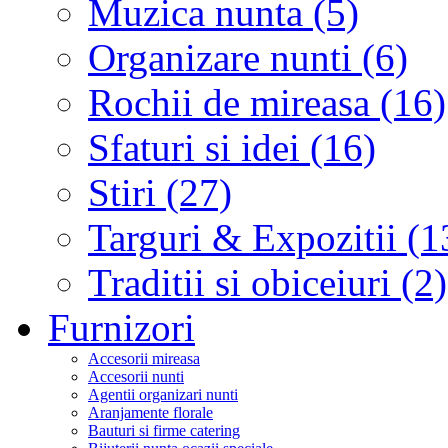
Muzica nunta (5)
Organizare nunti (6)
Rochii de mireasa (16)
Sfaturi si idei (16)
Stiri (27)
Targuri & Expozitii (1
Traditii si obiceiuri (2)
Furnizori
Accesorii mireasa
Accesorii nunti
Agentii organizari nunti
Aranjamente florale
Bauturi si firme catering