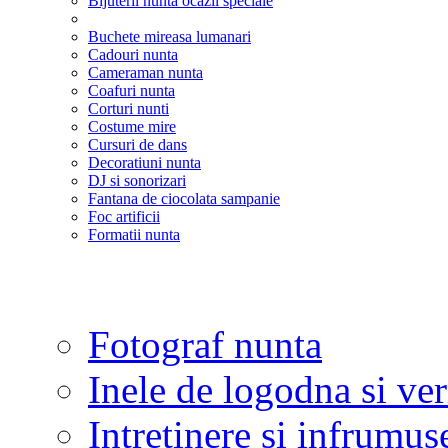
Bijuterii nunta ocazii speciale
Buchete mireasa lumanari
Cadouri nunta
Cameraman nunta
Coafuri nunta
Corturi nunti
Costume mire
Cursuri de dans
Decoratiuni nunta
DJ si sonorizari
Fantana de ciocolata sampanie
Foc artificii
Formatii nunta
Fotograf nunta
Inele de logodna si ve
Intretinere si infrumus