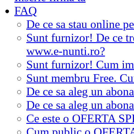
FAQ
De ce sa stau online p
Sunt furnizor! De ce tr
www.e-nunti.ro?
Sunt furnizor! Cum imi
Sunt membru Free. Cum
De ce sa aleg un abon
De ce sa aleg un abon
Ce este o OFERTA S
Cum public o OFER