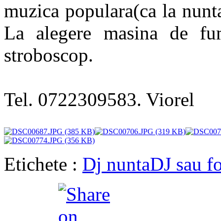
muzica populara(ca la nunt
La alegere masina de fum
stroboscop.
Tel. 0722309583. Viorel
Etichete :
Dj nunta
DJ sau f