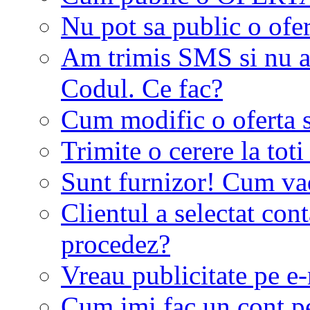
Nu pot sa public o ofer
Am trimis SMS si nu a
Codul. Ce fac?
Cum modific o oferta 
Trimite o cerere la tot
Sunt furnizor! Cum vad 
Clientul a selectat co
procedez?
Vreau publicitate pe e-
Cum imi fac un cont p