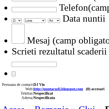
Telefon(camp
Data nuntii
Mesaj (camp obligato
Scrieti rezultatul scaderii
Persoana de contact:
DJ Vio
Web:
http://nuntacudj.blogspot.com
(
0
) accesari
Telefon:
Nespecificat
Adresa:
Nespecificata