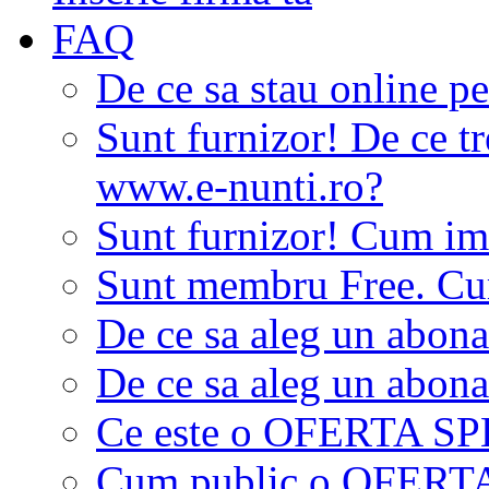
FAQ
De ce sa stau online p
Sunt furnizor! De ce tr
www.e-nunti.ro?
Sunt furnizor! Cum imi
Sunt membru Free. Cum
De ce sa aleg un abon
De ce sa aleg un abon
Ce este o OFERTA S
Cum public o OFER