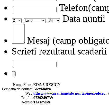
Telefon(camp
Data nuntii
Mesaj (camp obligato
Scrieti rezultatul scaderii
Nume Firma:
EDAA DESIGN
Persoana de contact:
Alexandra
Web:
http://www.aranjamente-nunti.pineapple.ro
Telefon:
0729249739
Adresa:
Targoviste