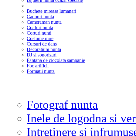
Bijuterii nunta ocazii speciale
Buchete mireasa lumanari
Cadouri nunta
Cameraman nunta
Coafuri nunta
Corturi nunti
Costume mire
Cursuri de dans
Decoratiuni nunta
DJ si sonorizari
Fantana de ciocolata sampanie
Foc artificii
Formatii nunta
Fotograf nunta
Inele de logodna si ve
Intretinere si infrumus