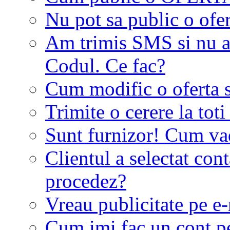
Nu pot sa public o ofer
Am trimis SMS si nu a
Codul. Ce fac?
Cum modific o oferta 
Trimite o cerere la tot
Sunt furnizor! Cum vad 
Clientul a selectat co
procedez?
Vreau publicitate pe e-
Cum imi fac un cont p