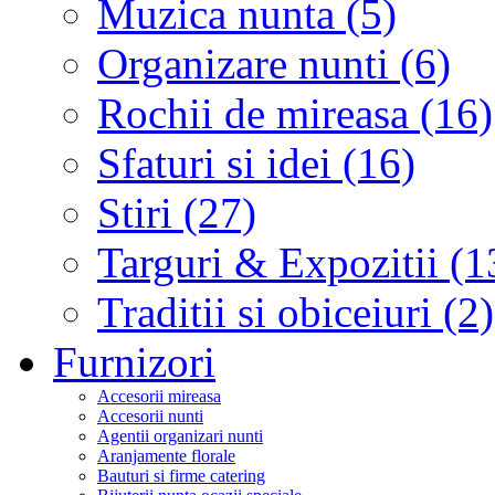
Muzica nunta (5)
Organizare nunti (6)
Rochii de mireasa (16)
Sfaturi si idei (16)
Stiri (27)
Targuri & Expozitii (1
Traditii si obiceiuri (2)
Furnizori
Accesorii mireasa
Accesorii nunti
Agentii organizari nunti
Aranjamente florale
Bauturi si firme catering