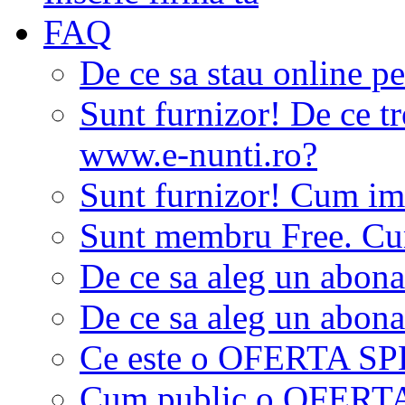
FAQ
De ce sa stau online p
Sunt furnizor! De ce tr
www.e-nunti.ro?
Sunt furnizor! Cum imi
Sunt membru Free. Cum
De ce sa aleg un abon
De ce sa aleg un abon
Ce este o OFERTA S
Cum public o OFER