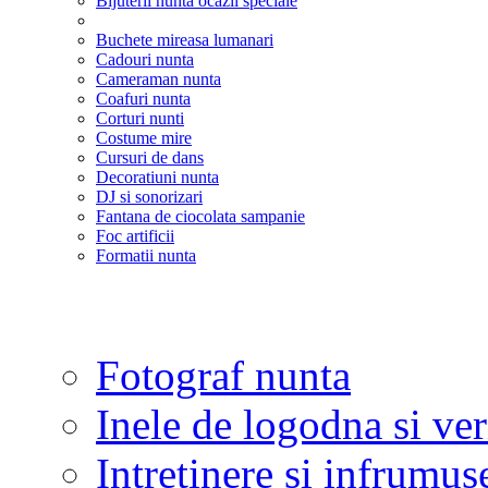
Bijuterii nunta ocazii speciale
Buchete mireasa lumanari
Cadouri nunta
Cameraman nunta
Coafuri nunta
Corturi nunti
Costume mire
Cursuri de dans
Decoratiuni nunta
DJ si sonorizari
Fantana de ciocolata sampanie
Foc artificii
Formatii nunta
Fotograf nunta
Inele de logodna si ve
Intretinere si infrumus