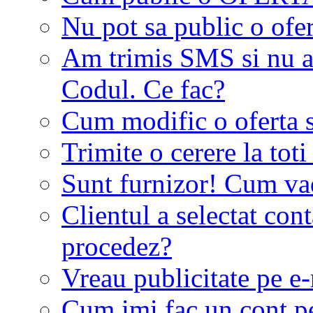
Nu pot sa public o ofer
Am trimis SMS si nu a
Codul. Ce fac?
Cum modific o oferta 
Trimite o cerere la tot
Sunt furnizor! Cum vad 
Clientul a selectat co
procedez?
Vreau publicitate pe e-
Cum imi fac un cont p