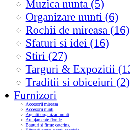
Muzica nunta (5)
Organizare nunti (6)
Rochii de mireasa (16)
Sfaturi si idei (16)
Stiri (27)
Targuri & Expozitii (1
Traditii si obiceiuri (2)
Furnizori
Accesorii mireasa
Accesorii nunti
Agentii organizari nunti
Aranjamente florale
Bauturi si firme catering