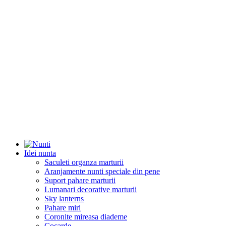
Idei nunta
Saculeti organza marturii
Aranjamente nunti speciale din pene
Suport pahare marturii
Lumanari decorative marturii
Sky lanterns
Pahare miri
Coronite mireasa diademe
Cocarde