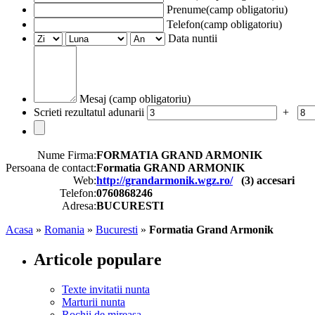
Prenume(camp obligatoriu)
Telefon(camp obligatoriu)
Data nuntii
Mesaj (camp obligatoriu)
Scrieti rezultatul adunarii
+
Nume Firma:
FORMATIA GRAND ARMONIK
Persoana de contact:
Formatia GRAND ARMONIK
Web:
http://grandarmonik.wgz.ro/
(
3
) accesari
Telefon:
0760868246
Adresa:
BUCURESTI
Acasa
»
Romania
»
Bucuresti
»
Formatia Grand Armonik
Articole populare
Texte invitatii nunta
Marturii nunta
Rochii de mireasa