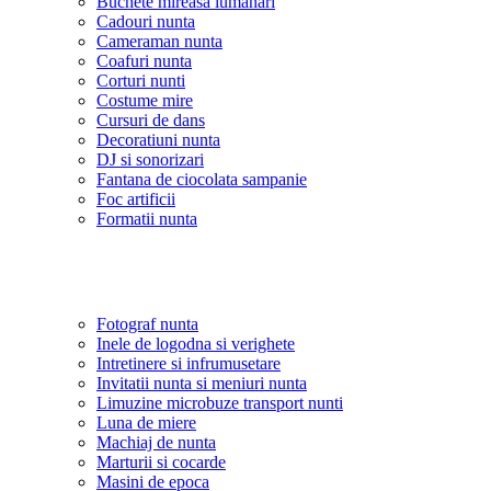
Buchete mireasa lumanari
Cadouri nunta
Cameraman nunta
Coafuri nunta
Corturi nunti
Costume mire
Cursuri de dans
Decoratiuni nunta
DJ si sonorizari
Fantana de ciocolata sampanie
Foc artificii
Formatii nunta
Fotograf nunta
Inele de logodna si verighete
Intretinere si infrumusetare
Invitatii nunta si meniuri nunta
Limuzine microbuze transport nunti
Luna de miere
Machiaj de nunta
Marturii si cocarde
Masini de epoca