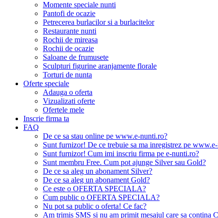
Momente speciale nunti
Pantofi de ocazie
Petrecerea burlacilor si a burlacitelor
Restaurante nunti
Rochii de mireasa
Rochii de ocazie
Saloane de frumusete
Sculpturi figurine aranjamente florale
Torturi de nunta
Oferte speciale
Adauga o oferta
Vizualizati oferte
Ofertele mele
Inscrie firma ta
FAQ
De ce sa stau online pe www.e-nunti.ro?
Sunt furnizor! De ce trebuie sa ma inregistrez pe www.e-
Sunt furnizor! Cum imi inscriu firma pe e-nunti.ro?
Sunt membru Free. Cum pot ajunge Silver sau Gold?
De ce sa aleg un abonament Silver?
De ce sa aleg un abonament Gold?
Ce este o OFERTA SPECIALA?
Cum public o OFERTA SPECIALA?
Nu pot sa public o oferta! Ce fac?
Am trimis SMS si nu am primit mesajul care sa contina C