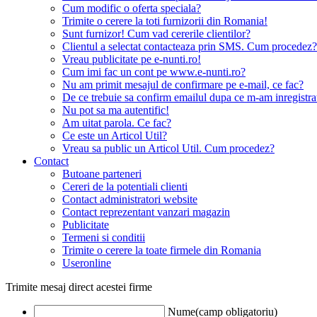
Cum modific o oferta speciala?
Trimite o cerere la toti furnizorii din Romania!
Sunt furnizor! Cum vad cererile clientilor?
Clientul a selectat contacteaza prin SMS. Cum procedez?
Vreau publicitate pe e-nunti.ro!
Cum imi fac un cont pe www.e-nunti.ro?
Nu am primit mesajul de confirmare pe e-mail, ce fac?
De ce trebuie sa confirm emailul dupa ce m-am inregistra
Nu pot sa ma autentific!
Am uitat parola. Ce fac?
Ce este un Articol Util?
Vreau sa public un Articol Util. Cum procedez?
Contact
Butoane parteneri
Cereri de la potentiali clienti
Contact administratori website
Contact reprezentant vanzari magazin
Publicitate
Termeni si conditii
Trimite o cerere la toate firmele din Romania
Useronline
Trimite mesaj direct acestei firme
Nume(camp obligatoriu)