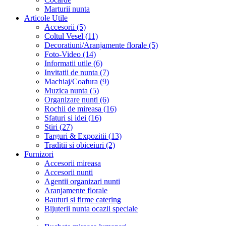
Marturii nunta
Articole Utile
Accesorii (5)
Coltul Vesel (11)
Decoratiuni/Aranjamente florale (5)
Foto-Video (14)
Informatii utile (6)
Invitatii de nunta (7)
Machiaj/Coafura (9)
Muzica nunta (5)
Organizare nunti (6)
Rochii de mireasa (16)
Sfaturi si idei (16)
Stiri (27)
Targuri & Expozitii (13)
Traditii si obiceiuri (2)
Furnizori
Accesorii mireasa
Accesorii nunti
Agentii organizari nunti
Aranjamente florale
Bauturi si firme catering
Bijuterii nunta ocazii speciale