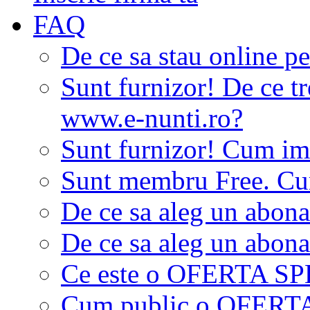
FAQ
De ce sa stau online p
Sunt furnizor! De ce tr
www.e-nunti.ro?
Sunt furnizor! Cum imi
Sunt membru Free. Cum
De ce sa aleg un abon
De ce sa aleg un abon
Ce este o OFERTA S
Cum public o OFER