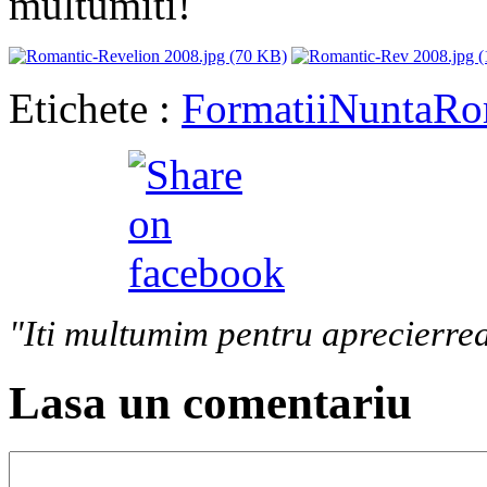
multumiti!
Etichete :
Formatii
Nunta
Ro
"Iti multumim pentru aprecierrea
Lasa un comentariu