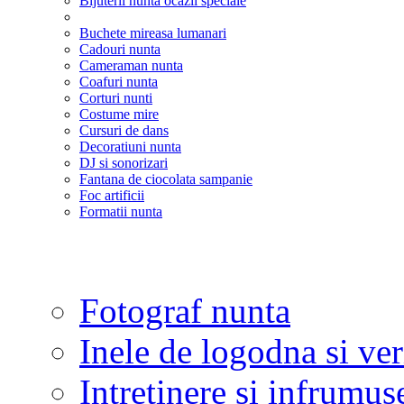
Bijuterii nunta ocazii speciale
Buchete mireasa lumanari
Cadouri nunta
Cameraman nunta
Coafuri nunta
Corturi nunti
Costume mire
Cursuri de dans
Decoratiuni nunta
DJ si sonorizari
Fantana de ciocolata sampanie
Foc artificii
Formatii nunta
Fotograf nunta
Inele de logodna si ve
Intretinere si infrumus