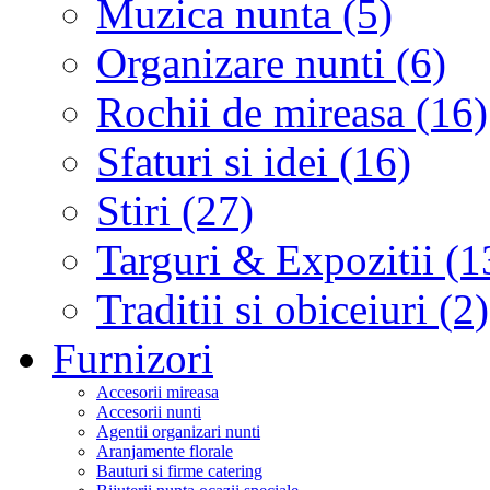
Muzica nunta (5)
Organizare nunti (6)
Rochii de mireasa (16)
Sfaturi si idei (16)
Stiri (27)
Targuri & Expozitii (1
Traditii si obiceiuri (2)
Furnizori
Accesorii mireasa
Accesorii nunti
Agentii organizari nunti
Aranjamente florale
Bauturi si firme catering