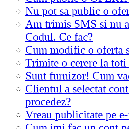
Nu pot sa public o ofer
Am trimis SMS si nu a
Codul. Ce fac?
Cum modific o oferta 
Trimite o cerere la tot
Sunt furnizor! Cum vad 
Clientul a selectat co
procedez?
Vreau publicitate pe e-
Cum imi fac un cont p