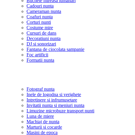
Buchete mireasa lumanari
Cadouri nunta
Cameraman nunta
Coafuri nunta
Corturi nunti
Costume mire
Cursuri de dans
Decoratiuni nunta
DJ si sonorizari
Fantana de ciocolata sampanie
Foc artificii
Formatii nunta
Fotograf nunta
Inele de logodna si verighete
Intretinere si infrumusetare
Invitatii nunta si meniuri nunta
Limuzine microbuze transport nunti
Luna de miere
Machiaj de nunta
Marturii si cocarde
Masini de epoca