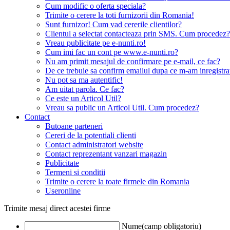
Cum modific o oferta speciala?
Trimite o cerere la toti furnizorii din Romania!
Sunt furnizor! Cum vad cererile clientilor?
Clientul a selectat contacteaza prin SMS. Cum procedez?
Vreau publicitate pe e-nunti.ro!
Cum imi fac un cont pe www.e-nunti.ro?
Nu am primit mesajul de confirmare pe e-mail, ce fac?
De ce trebuie sa confirm emailul dupa ce m-am inregistra
Nu pot sa ma autentific!
Am uitat parola. Ce fac?
Ce este un Articol Util?
Vreau sa public un Articol Util. Cum procedez?
Contact
Butoane parteneri
Cereri de la potentiali clienti
Contact administratori website
Contact reprezentant vanzari magazin
Publicitate
Termeni si conditii
Trimite o cerere la toate firmele din Romania
Useronline
Trimite mesaj direct acestei firme
Nume(camp obligatoriu)