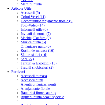
Marturii nunta
Articole Utile
Accesorii (5)
Coltul Vesel (11)
Decoratiuni/Aranjamente florale (5)
Foto-Video (14)
Informatii utile (6)
Invitatii de nunta (7)
Machiaj/Coafura (9)
Muzica nunta (5)
Organizare nunti (6)
Rochii de mireasa (16)
Sfaturi si idei (16)
Stiri (27)
Targuri & Expozitii (13)
Traditii si obiceiuri (2)
Furnizori
Accesorii mireasa
Accesorii nunti
Agentii organizari nunti
Aranjamente florale
Bauturi si firme catering
Bijuterii nunta ocazii speciale