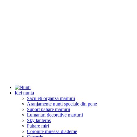
Idei nunta
Saculeti organza marturii
Aranjamente nunti speciale din pene
Suport pahare marturii
Lumanari decorative marturii
Sky lanterns
Pahare miri
Coronite mireasa diademe
Cocarde