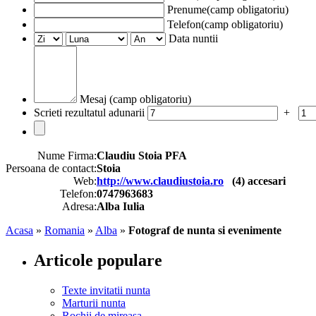
Prenume(camp obligatoriu)
Telefon(camp obligatoriu)
Data nuntii
Mesaj (camp obligatoriu)
Scrieti rezultatul adunarii
+
Nume Firma:
Claudiu Stoia PFA
Persoana de contact:
Stoia
Web:
http://www.claudiustoia.ro
(
4
) accesari
Telefon:
0747963683
Adresa:
Alba Iulia
Acasa
»
Romania
»
Alba
»
Fotograf de nunta si evenimente
Articole populare
Texte invitatii nunta
Marturii nunta
Rochii de mireasa