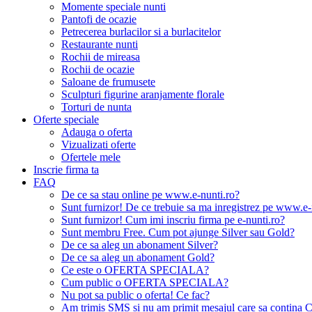
Momente speciale nunti
Pantofi de ocazie
Petrecerea burlacilor si a burlacitelor
Restaurante nunti
Rochii de mireasa
Rochii de ocazie
Saloane de frumusete
Sculpturi figurine aranjamente florale
Torturi de nunta
Oferte speciale
Adauga o oferta
Vizualizati oferte
Ofertele mele
Inscrie firma ta
FAQ
De ce sa stau online pe www.e-nunti.ro?
Sunt furnizor! De ce trebuie sa ma inregistrez pe www.e-
Sunt furnizor! Cum imi inscriu firma pe e-nunti.ro?
Sunt membru Free. Cum pot ajunge Silver sau Gold?
De ce sa aleg un abonament Silver?
De ce sa aleg un abonament Gold?
Ce este o OFERTA SPECIALA?
Cum public o OFERTA SPECIALA?
Nu pot sa public o oferta! Ce fac?
Am trimis SMS si nu am primit mesajul care sa contina C