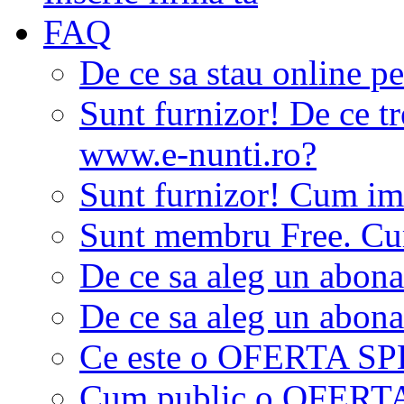
FAQ
De ce sa stau online p
Sunt furnizor! De ce tr
www.e-nunti.ro?
Sunt furnizor! Cum imi
Sunt membru Free. Cum
De ce sa aleg un abon
De ce sa aleg un abon
Ce este o OFERTA S
Cum public o OFER