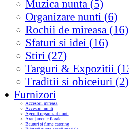
Muzica nunta (5)
Organizare nunti (6)
Rochii de mireasa (16)
Sfaturi si idei (16)
Stiri (27)
Targuri & Expozitii (1
Traditii si obiceiuri (2)
Furnizori
Accesorii mireasa
Accesorii nunti
Agentii organizari nunti
Aranjamente florale
Bauturi si firme catering