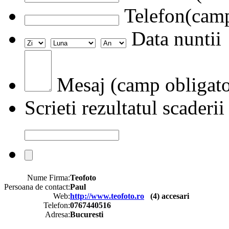
Telefon(camp
Data nuntii
Mesaj (camp obligato
Scrieti rezultatul scaderii
Nume Firma:
Teofoto
Persoana de contact:
Paul
Web:
http://www.teofoto.ro
(
4
) accesari
Telefon:
0767440516
Adresa:
Bucuresti