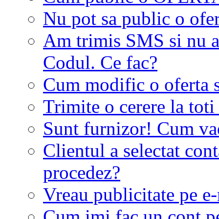
Nu pot sa public o ofer
Am trimis SMS si nu a
Codul. Ce fac?
Cum modific o oferta 
Trimite o cerere la tot
Sunt furnizor! Cum vad 
Clientul a selectat co
procedez?
Vreau publicitate pe e-
Cum imi fac un cont p