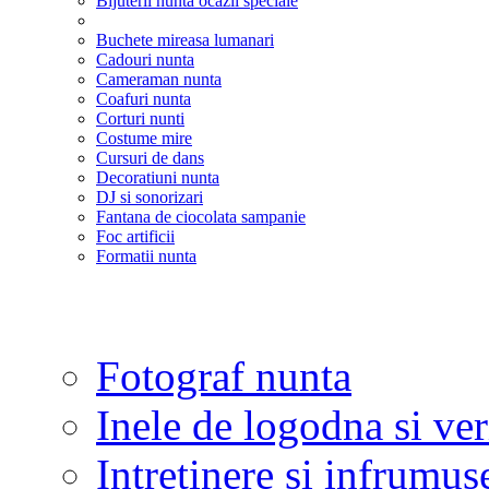
Bijuterii nunta ocazii speciale
Buchete mireasa lumanari
Cadouri nunta
Cameraman nunta
Coafuri nunta
Corturi nunti
Costume mire
Cursuri de dans
Decoratiuni nunta
DJ si sonorizari
Fantana de ciocolata sampanie
Foc artificii
Formatii nunta
Fotograf nunta
Inele de logodna si ve
Intretinere si infrumus