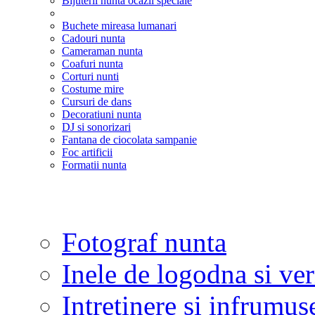
Bijuterii nunta ocazii speciale
Buchete mireasa lumanari
Cadouri nunta
Cameraman nunta
Coafuri nunta
Corturi nunti
Costume mire
Cursuri de dans
Decoratiuni nunta
DJ si sonorizari
Fantana de ciocolata sampanie
Foc artificii
Formatii nunta
Fotograf nunta
Inele de logodna si ve
Intretinere si infrumus