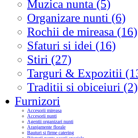
Muzica nunta (5)
Organizare nunti (6)
Rochii de mireasa (16)
Sfaturi si idei (16)
Stiri (27)
Targuri & Expozitii (1
Traditii si obiceiuri (2)
Furnizori
Accesorii mireasa
Accesorii nunti
Agentii organizari nunti
Aranjamente florale
Bauturi si firme catering