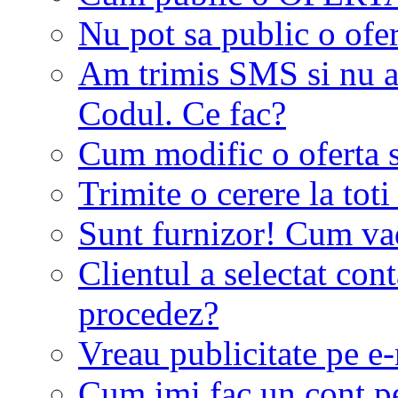
Nu pot sa public o ofer
Am trimis SMS si nu a
Codul. Ce fac?
Cum modific o oferta 
Trimite o cerere la tot
Sunt furnizor! Cum vad 
Clientul a selectat co
procedez?
Vreau publicitate pe e-
Cum imi fac un cont p