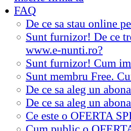
FAQ
De ce sa stau online p
Sunt furnizor! De ce tr
www.e-nunti.ro?
Sunt furnizor! Cum imi
Sunt membru Free. Cum
De ce sa aleg un abon
De ce sa aleg un abon
Ce este o OFERTA S
Cum public o OFER