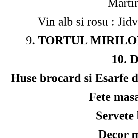
Marti
Vin alb si rosu : Ji
9
. TORTUL MIRILOR (
10. D
Huse brocard si Esarfe d
Fete masa
Servete 
Decor m