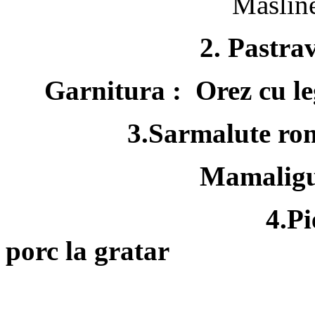
Masline
2. Pastra
Garnitura : Orez cu l
3.Sarmalute ro
Mamaligut
4.Piept de pui l
porc la gratar
Garnitura