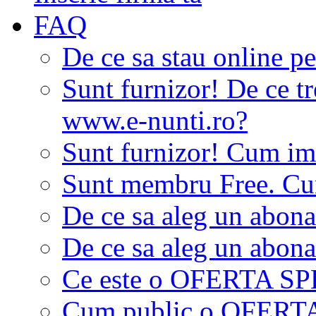
FAQ
De ce sa stau online p
Sunt furnizor! De ce tr
www.e-nunti.ro?
Sunt furnizor! Cum imi
Sunt membru Free. Cum
De ce sa aleg un abon
De ce sa aleg un abon
Ce este o OFERTA S
Cum public o OFER