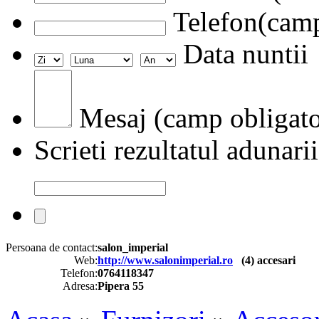
Telefon(camp
Data nuntii
Mesaj (camp obligato
Scrieti rezultatul adunarii
Persoana de contact:
salon_imperial
Web:
http://www.salonimperial.ro
(
4
) accesari
Telefon:
0764118347
Adresa:
Pipera 55