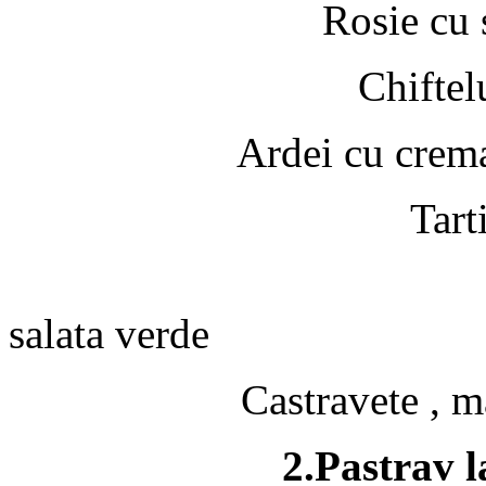
Rosie cu 
Chiftel
Ardei cu crema
Tart
Cruditat
salata verde
Castravete , m
2.Pastrav l