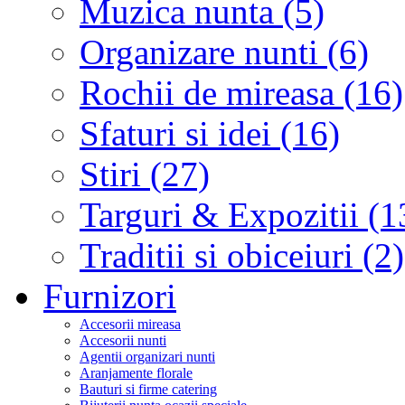
Muzica nunta (5)
Organizare nunti (6)
Rochii de mireasa (16)
Sfaturi si idei (16)
Stiri (27)
Targuri & Expozitii (1
Traditii si obiceiuri (2)
Furnizori
Accesorii mireasa
Accesorii nunti
Agentii organizari nunti
Aranjamente florale
Bauturi si firme catering