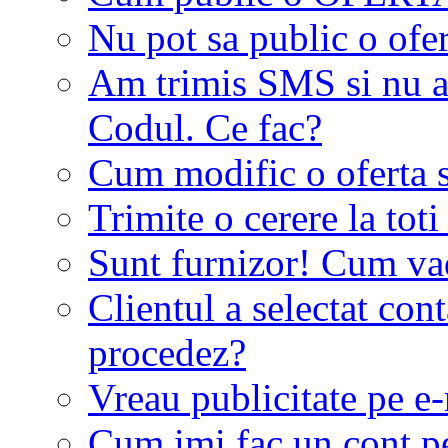
Nu pot sa public o ofer
Am trimis SMS si nu a
Codul. Ce fac?
Cum modific o oferta 
Trimite o cerere la tot
Sunt furnizor! Cum vad 
Clientul a selectat co
procedez?
Vreau publicitate pe e-
Cum imi fac un cont p