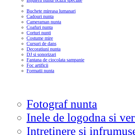
Bijuterii nunta ocazii speciale
Buchete mireasa lumanari
Cadouri nunta
Cameraman nunta
Coafuri nunta
Corturi nunti
Costume mire
Cursuri de dans
Decoratiuni nunta
DJ si sonorizari
Fantana de ciocolata sampanie
Foc artificii
Formatii nunta
Fotograf nunta
Inele de logodna si ve
Intretinere si infrumus