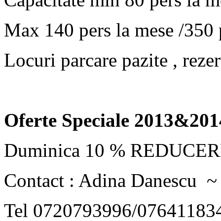
Max 140 pers la mese /350 p
Locuri parcare pazite , rezer
Oferte Speciale 2013&2014
Duminica 10 % REDUCE
Contact : Adina Danescu ~
Tel 0720793996/07641183