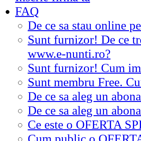
FAQ
De ce sa stau online p
Sunt furnizor! De ce tr
www.e-nunti.ro?
Sunt furnizor! Cum imi
Sunt membru Free. Cum
De ce sa aleg un abon
De ce sa aleg un abon
Ce este o OFERTA S
Cum public o OFER