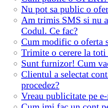
Nu pot sa public o ofer
Am trimis SMS si nu a
Codul. Ce fac?
Cum modific o oferta 
Trimite o cerere la tot
Sunt furnizor! Cum vad 
Clientul a selectat co
procedez?
Vreau publicitate pe e-
Cum imi fac un cont p