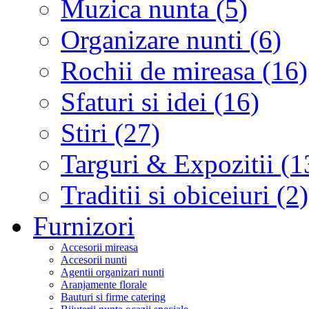
Muzica nunta (5)
Organizare nunti (6)
Rochii de mireasa (16)
Sfaturi si idei (16)
Stiri (27)
Targuri & Expozitii (1
Traditii si obiceiuri (2)
Furnizori
Accesorii mireasa
Accesorii nunti
Agentii organizari nunti
Aranjamente florale
Bauturi si firme catering