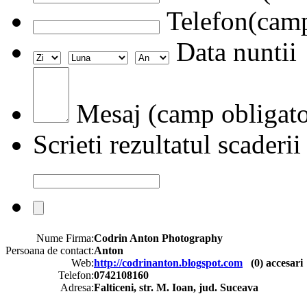
Telefon(camp
Data nuntii
Mesaj (camp obligato
Scrieti rezultatul scaderii
Nume Firma:
Codrin Anton Photography
Persoana de contact:
Anton
Web:
http://codrinanton.blogspot.com
(
0
) accesari
Telefon:
0742108160
Adresa:
Falticeni, str. M. Ioan, jud. Suceava