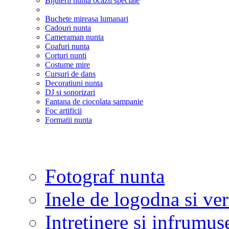
Bijuterii nunta ocazii speciale
Buchete mireasa lumanari
Cadouri nunta
Cameraman nunta
Coafuri nunta
Corturi nunti
Costume mire
Cursuri de dans
Decoratiuni nunta
DJ si sonorizari
Fantana de ciocolata sampanie
Foc artificii
Formatii nunta
Fotograf nunta
Inele de logodna si ve
Intretinere si infrumus